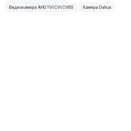
Видеокамера AHD.TVI.CVI.CVBS
Камера Dahua