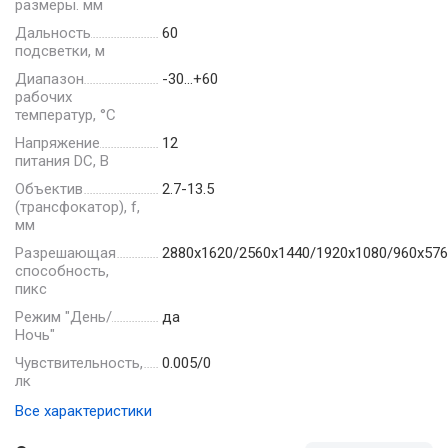
размеры. мм
Дальность
60
подсветки, м
Диапазон
-30…+60
рабочих
температур, °С
Напряжение
12
питания DC, В
Объектив
2.7-13.5
(трансфокатор), f,
мм
Разрешающая
2880х1620/2560х1440/1920х1080/960х576
способность,
пикс
Режим "День/
да
Ночь"
Чувствительность,
0.005/0
лк
Все характеристики