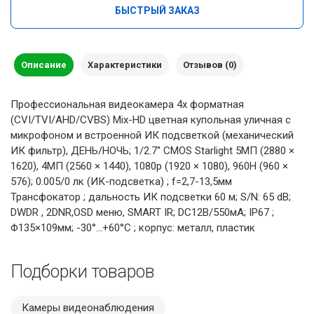
БЫСТРЫЙ ЗАКАЗ
Описание
Характеристики
Отзывов (0)
Профессиональная видеокамера 4х форматная
(CVI/TVI/AHD/CVBS) Mix-HD цветная купольная уличная с
микрофоном и встроенной ИК подсветкой (механический
ИК фильтр), ДЕНЬ/НОЧЬ; 1/2.7'' CMOS Starlight 5MП (2880 ×
1620), 4MП (2560 × 1440), 1080p (1920 × 1080), 960H (960 ×
576); 0.005/0 лк (ИК-подсветка) ; f=2,7-13,5мм
Трансфокатор ; дальность ИК подсветки 60 м; S/N: 65 dB;
DWDR , 2DNR,OSD меню, SMART IR; DC12В/550мА; IP67 ;
Φ135×109мм; -30°…+60°C ; корпус: металл, пластик
Подборки товаров
Камеры видеонаблюдения