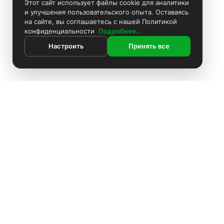
Этот сайт использует файлы cookie для аналитики
и улучшения пользовательского опыта. Оставаясь
на сайте, вы соглашаетесь с нашей Политикой
конфиденциальности
Подробнее...
Настроить
Принять все
ИНФОРМАЦИЯ
Контакты
Поиск
Каталог
Покраска камер
Установка видеонаблюдения
Информация
Комплекты видеонаблюдения
О компании
Установка видеонаблюдения
Доставка
Блоки питания
Оплата
О компании
Аккумуляторы
Политика конфиденциальности
Доставка
Производители
Жёсткие диски