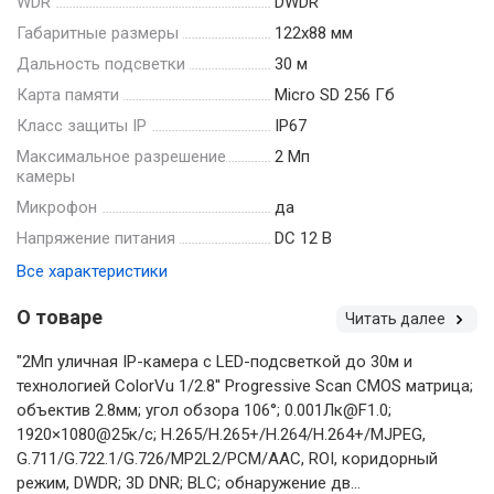
WDR
DWDR
Габаритные размеры
122х88 мм
Дальность подсветки
30 м
Карта памяти
Micro SD 256 Гб
Класс защиты IP
IP67
Максимальное разрешение
2 Мп
камеры
Микрофон
да
Напряжение питания
DC 12 B
Все характеристики
О товаре
Читать далее
"2Мп уличная IP-камера с LED-подсветкой до 30м и
технологией ColorVu 1/2.8'' Progressive Scan CMOS матрица;
объектив 2.8мм; угол обзора 106°; 0.001Лк@F1.0;
1920×1080@25к/с; H.265/H.265+/H.264/H.264+/MJPEG,
G.711/G.722.1/G.726/MP2L2/PCM/AAC, ROI, коридорный
режим, DWDR; 3D DNR; BLC; обнаружение дв...