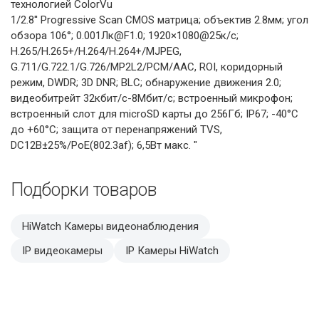
технологией ColorVu
1/2.8'' Progressive Scan CMOS матрица; объектив 2.8мм; угол
обзора 106°; 0.001Лк@F1.0; 1920×1080@25к/с;
H.265/H.265+/H.264/H.264+/MJPEG,
G.711/G.722.1/G.726/MP2L2/PCM/AAC, ROI, коридорный
режим, DWDR; 3D DNR; BLC; обнаружение движения 2.0;
видеобитрейт 32кбит/с-8Мбит/с; встроенный микрофон;
встроенный слот для microSD карты до 256Гб; IP67; -40°C
до +60°C; защита от перенапряжений TVS,
DC12В±25%/PoE(802.3af); 6,5Вт макс. "
Подборки товаров
HiWatch Камеры видеонаблюдения
IP видеокамеры
IP Камеры HiWatch