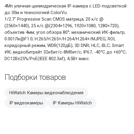
4Мп уличная цилиндрическая IP-камера с LED-подсветкой
до 30м и технологией ColorVu
1/2.7'' Progressive Scan CMOS матрица; 20 к/с @
(2560×1440), 25 к/с @(2304×1296, 1920×1080, 1280×720),
объектив 4мм; угол обзора 80°; механический ИК-фильтр;
0.001Лк@F1.0; H.265/H.265+/H.264/H.264+/MJPEG, ROI,
коридорный режим, WDR(120дБ); 3D DNR; HLC, BLC; Smart
ИК; видеобитрейт 32кбит/с-8Мбит/с; IP67; -40°C до +60°C;
DC12В±25%/PoE(IEEE 802.3af); 4,5Вт макс.
Подборки товаров
HiWatch Камеры видеонаблюдения
IP видеокамеры
IP Камеры HiWatch