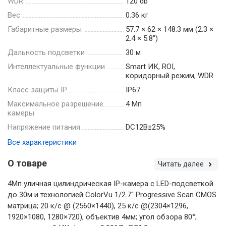
WDR
120 db
Вес
0.36 кг
Габаритные размеры
57.7 × 62 × 148.3 мм (2.3 ×
2.4 × 5.8″)
Дальность подсветки
30 м
Интеллектуальные функции
Smart ИК, ROI,
коридорный режим, WDR
Класс защиты IP
IP67
Максимальное разрешение
4 Мп
камеры
Напряжение питания
DC12В±25%
Все характеристики
О товаре
Читать далее
4Мп уличная цилиндрическая IP-камера с LED-подсветкой
до 30м и технологией ColorVu 1/2.7'' Progressive Scan CMOS
матрица; 20 к/с @ (2560×1440), 25 к/с @(2304×1296,
1920×1080, 1280×720), объектив 4мм; угол обзора 80°;