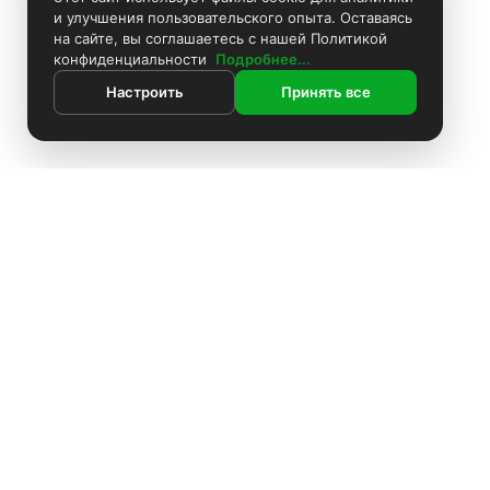
и улучшения пользовательского опыта. Оставаясь
на сайте, вы соглашаетесь с нашей Политикой
конфиденциальности
Подробнее...
Настроить
Принять все
ИНФОРМАЦИЯ
Контакты
Поиск
Каталог
Покраска камер
Установка видеонаблюдения
Информация
Комплекты видеонаблюдения
О компании
Установка видеонаблюдения
Доставка
Блоки питания
Оплата
О компании
Аккумуляторы
Политика конфиденциальности
Доставка
Производители
Жёсткие диски
Оплата
Акции