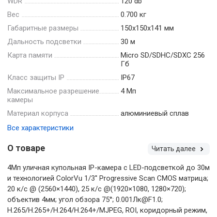
WDR
120 db
Вес
0.700 кг
Габаритные размеры
150х150х141 мм
Дальность подсветки
30 м
Карта памяти
Micro SD/SDHC/SDXC 256
Гб
Класс защиты IP
IP67
Максимальное разрешение
4 Мп
камеры
Материал корпуса
алюминиевый сплав
Все характеристики
О товаре
Читать далее
4Мп уличная купольная IP-камера с LED-подсветкой до 30м
и технологией ColorVu 1/3'' Progressive Scan CMOS матрица;
20 к/с @ (2560×1440), 25 к/с @(1920×1080, 1280×720);
объектив 4мм; угол обзора 75°; 0.001Лк@F1.0;
H.265/H.265+/H.264/H.264+/MJPEG, ROI, коридорный режим,