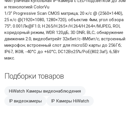
4Мп уличная купольная IP-камера с LED-подсветкой до 30м
и технологией ColorVu
1/3'' Progressive Scan CMOS матрица; 20 к/с @ (2560×1440),
25 к/с @(1920×1080, 1280×720); объектив 4мм; угол обзора
75°; 0.001Лк@F1.0; H.265/H.265+/H.264/H.264+/MJPEG, ROI,
коридорный режим, WDR 120дБ; 3D DNR; BLC; обнаружение
движения 2.0; видеобитрейт 32кбит/с-8Мбит/с; встроенный
микрофон; встроенный слот для microSD карты до 256Гб;
IP67, IK08; -40°C до +60°C; DC12В±25%/PoE(802.3af); 6,5Вт
макс.
Подборки товаров
HiWatch Камеры видеонаблюдения
IP видеокамеры
IP Камеры HiWatch