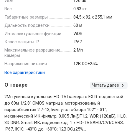
WDR
120 db
Вес
0.83 кг
Габаритные размеры
84,5 х 92 х 255,1 мм
Дальность подсветки
60 м
Интеллектуальные функции
WDR
Класс защиты IP
IP67
Максимальное разрешение
2 Мп
камеры
Напряжение питания
12В DC±25%
Все характеристики
О товаре
Читать далее
2Мп уличная купольная HD-TVI камера с EXIR-подсветкой
до 60м 1/2.8" CMOS матрица; моторизованный
вариообъектив 2.7-13,5мм; угол обзора 102° - 31°;
механический ИК-фильтр; 0.005 Лк@F1.2; WDR (120дБ), HLC,
3D DNR; Smart ИК; видеовыход: 1 х HD-TVI/AHD/CVI/CVBS;
IP67, IK10; -40°С до +60°С; 12В DC±25%...