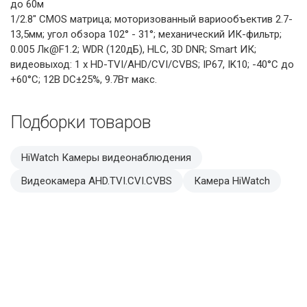
до 60м
1/2.8" CMOS матрица; моторизованный вариообъектив 2.7-
13,5мм; угол обзора 102° - 31°; механический ИК-фильтр;
0.005 Лк@F1.2; WDR (120дБ), HLC, 3D DNR; Smart ИК;
видеовыход: 1 х HD-TVI/AHD/CVI/CVBS; IP67, IK10; -40°С до
+60°С; 12В DC±25%, 9.7Вт макс.
Подборки товаров
HiWatch Камеры видеонаблюдения
Видеокамера AHD.TVI.CVI.CVBS
Камера HiWatch