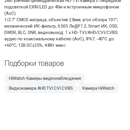
2Мп уличная цилиндрическая HD-TVI камера с гибридной
подсветкой EXIR/LED до 40м и встроенным микрофоном
(AoC)
1/2.7" CMOS матрица; объектив 2.8мм; угол обзора 101°;
механический ИК-фильтр; 0.005 Лк@F1.2; Smart ИК; OSD,
DWDR, BLC, DNR, видеовыход: 1 х HD-TVI/AHD/CVI/CVBS;
аудио по коаксиальному кабелю (AoC), IP67; -40°С до
+60°С; 12В DC±25%, 4.8Вт макс.
Подборки товаров
HiWatch Камеры видеонаблюдения
Видеокамера AHD.TVI.CVI.CVBS
Камера HiWatch