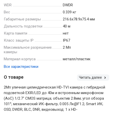
WDR
DWDR
Вес
0.339 кг
Габаритные размеры
216.6х78.9х75.4 мм
Дальность подсветки
40 м
Карта памяти
нет
Класс защиты IP
IP67
Максимальное разрешение
2 Мп
камеры
Материал корпуса
металл/пластик
Все характеристики
О товаре
Читать далее
2Мп уличная цилиндрическая HD-TVI камера с гибридной
подсветкой EXIR/LED до 40м и встроенным микрофоном
(AoC) 1/2.7" CMOS матрица; объектив 2.8мм; угол обзора
101°; механический ИК-фильтр; 0.005 Лк@F1.2; Smart ИК;
OSD, DWDR, BLC, DNR, видеовыход: 1 х HD-