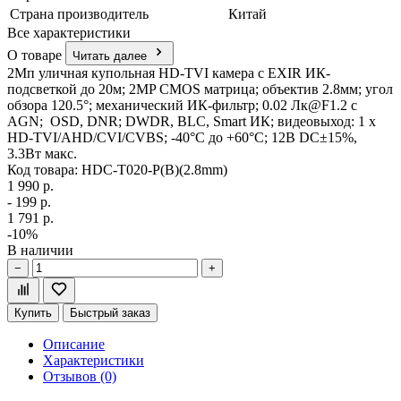
Страна производитель
Китай
Все характеристики
О товаре
Читать далее
2Мп уличная купольная HD-TVI камера с EXIR ИК-
подсветкой до 20м; 2MP CMOS матрица; объектив 2.8мм; угол
обзора 120.5°; механический ИК-фильтр; 0.02 Лк@F1.2 с
AGN; OSD, DNR; DWDR, BLC, Smart ИК; видеовыход: 1 х
HD-TVI/AHD/CVI/CVBS; -40°С до +60°С; 12В DC±15%,
3.3Вт макс.
Код товара: HDC-T020-P(B)(2.8mm)
1 990 р.
- 199 р.
1 791 р.
-10%
В наличии
−
+
Купить
Быстрый заказ
Описание
Характеристики
Отзывов (0)