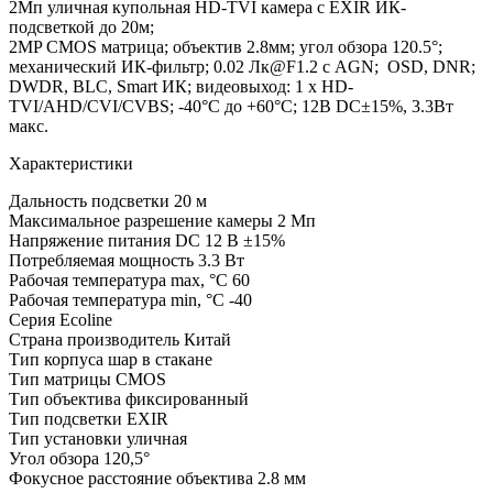
2Мп уличная купольная HD-TVI камера с EXIR ИК-
подсветкой до 20м;
2MP CMOS матрица; объектив 2.8мм; угол обзора 120.5°;
механический ИК-фильтр; 0.02 Лк@F1.2 с AGN; OSD, DNR;
DWDR, BLC, Smart ИК; видеовыход: 1 х HD-
TVI/AHD/CVI/CVBS; -40°С до +60°С; 12В DC±15%, 3.3Вт
макс.
Характеристики
Дальность подсветки
20 м
Максимальное разрешение камеры
2 Мп
Напряжение питания
DC 12 В ±15%
Потребляемая мощность
3.3 Вт
Рабочая температура max, °С
60
Рабочая температура min, °С
-40
Серия
Ecoline
Страна производитель
Китай
Тип корпуса
шар в стакане
Тип матрицы
CMOS
Тип объектива
фиксированный
Тип подсветки
EXIR
Тип установки
уличная
Угол обзора
120,5°
Фокусное расстояние объектива
2.8 мм