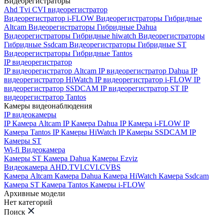
Видеорегистраторы
Ahd Tvi CVI видеорегистратор
Видеорегистратор i-FLOW
Видеорегистраторы Гибридные
Altcam
Видеорегистраторы Гибридные Dahua
Видеорегистраторы Гибридные hiwatch
Видеорегистраторы
Гибридные Ssdcam
Видеорегистраторы Гибридные ST
Видеорегистраторы Гибридные Tantos
IP видеорегистратор
IP видеорегистратор Altcam
IP видеорегистратор Dahua
IP
видеорегистратор HiWatch
IP видеорегистратор i-FLOW
IP
видеорегистратор SSDCAM
IP видеорегистратор ST
IP
видеорегистратор Tantos
Камеры видеонаблюдения
IP видеокамеры
IP Камера Altcam
IP Камера Dahua
IP Камера i-FLOW
IP
Камера Tantos
IP Камеры HiWatch
IP Камеры SSDCAM
IP
Камеры ST
Wi-fi Видеокамера
Камеры ST
Камера Dahua
Камеры Ezviz
Видеокамера AHD.TVI.CVI.CVBS
Камера Altcam
Камера Dahua
Камера HiWatch
Камера Ssdcam
Камера ST
Камера Tantos
Камеры i-FLOW
Архивные модели
Нет категорий
Поиск