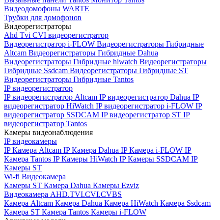
Видеодомофоны WARTE
Трубки для домофонов
Видеорегистраторы
Ahd Tvi CVI видеорегистратор
Видеорегистратор i-FLOW
Видеорегистраторы Гибридные
Altcam
Видеорегистраторы Гибридные Dahua
Видеорегистраторы Гибридные hiwatch
Видеорегистраторы
Гибридные Ssdcam
Видеорегистраторы Гибридные ST
Видеорегистраторы Гибридные Tantos
IP видеорегистратор
IP видеорегистратор Altcam
IP видеорегистратор Dahua
IP
видеорегистратор HiWatch
IP видеорегистратор i-FLOW
IP
видеорегистратор SSDCAM
IP видеорегистратор ST
IP
видеорегистратор Tantos
Камеры видеонаблюдения
IP видеокамеры
IP Камера Altcam
IP Камера Dahua
IP Камера i-FLOW
IP
Камера Tantos
IP Камеры HiWatch
IP Камеры SSDCAM
IP
Камеры ST
Wi-fi Видеокамера
Камеры ST
Камера Dahua
Камеры Ezviz
Видеокамера AHD.TVI.CVI.CVBS
Камера Altcam
Камера Dahua
Камера HiWatch
Камера Ssdcam
Камера ST
Камера Tantos
Камеры i-FLOW