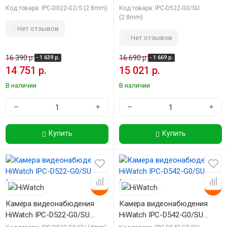
(2.8mm)
(2.8mm)
Код товара: IPC-D022-G2/S (2.8mm)
Код товара: IPC-D522-G0/SU
(2.8mm)
Нет отзывов
Нет отзывов
16 390 р.
16 690 р.
- 1 639 р.
- 1 669 р.
14 751 р.
15 021 р.
В наличии
В наличии
−
+
−
+
Купить
Купить
-10%
-10%
Камера видеонабюдения
Камера видеонабюдения
HiWatch IPC-D522-G0/SU
HiWatch IPC-D542-G0/SU
(4mm)
(2.8mm)