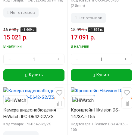
Код товара: IPC-D522-G0/SU (4mm)
Код товара: IPC-D542-G0/SU
(2.8mm)
Нет отзывов
Нет отзывов
16 690 р.
18 990 р.
- 1 669 р.
- 1 899 р.
15 021 р.
17 091 р.
В наличии
В наличии
−
+
−
+
Купить
Купить
-10%
-10%
Камера видеонабюдения
Кронштейн Hikvision DS-
HiWatch IPC-D642-G2/ZS
1473ZJ-155
Код товара: IPC-D642-G2/ZS
Код товара: Hikvision DS-1473ZJ-
155