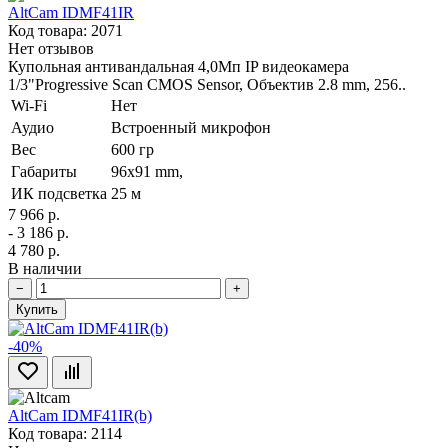
AltCam IDMF41IR
Код товара: 2071
Нет отзывов
Купольная антивандальная 4,0Мп IP видеокамера
1/3"Progressive Scan CMOS Sensor, Объектив 2.8 mm, 256..
Wi-Fi
Нет
Аудио
Встроенный микрофон
Вес
600 гр
Габариты
96х91 mm,
ИК подсветка
25 м
7 966 р.
- 3 186 р.
4 780 р.
В наличии
−
+
Купить
-40%
AltCam IDMF41IR(b)
Код товара: 2114