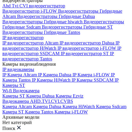
Видеорегистраторы
Ahd Tvi CVI видеорегистратор
Видеорегистратор i-FLOW
Видеорегистраторы Гибридные
Altcam
Видеорегистраторы Гибридные Dahua
Видеорегистраторы Гибридные hiwatch
Видеорегистраторы
Гибридные Ssdcam
Видеорегистраторы Гибридные ST
Видеорегистраторы Гибридные Tantos
IP видеорегистратор
IP видеорегистратор Altcam
IP видеорегистратор Dahua
IP
видеорегистратор HiWatch
IP видеорегистратор i-FLOW
IP
видеорегистратор SSDCAM
IP видеорегистратор ST
IP
видеорегистратор Tantos
Камеры видеонаблюдения
IP видеокамеры
IP Камера Altcam
IP Камера Dahua
IP Камера i-FLOW
IP
Камера Tantos
IP Камеры HiWatch
IP Камеры SSDCAM
IP
Камеры ST
Wi-fi Видеокамера
Камеры ST
Камера Dahua
Камеры Ezviz
Видеокамера AHD.TVI.CVI.CVBS
Камера Altcam
Камера Dahua
Камера HiWatch
Камера Ssdcam
Камера ST
Камера Tantos
Камеры i-FLOW
Архивные модели
Нет категорий
Поиск