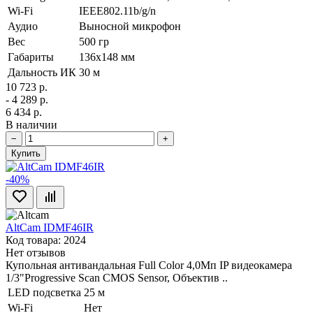
Wi-Fi
IEEE802.11b/g/n
Аудио
Выносной микрофон
Вес
500 гр
Габариты
136x148 мм
Дальность ИК
30 м
10 723 р.
- 4 289 р.
6 434 р.
В наличии
−
+
Купить
-40%
AltCam IDMF46IR
Код товара: 2024
Нет отзывов
Купольная антивандальная Full Color 4,0Мп IP видеокамера
1/3"Progressive Scan CMOS Sensor, Объектив ..
LED подсветка
25 м
Wi-Fi
Нет