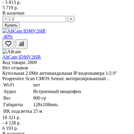
- 3 813 р.
5 719 р.
В наличии
−
+
Купить
-40%
AltCam IDMV26IR
Код товара: 2009
Нет отзывов
Купольная 2,0Мп антивандальная IP видеокамера 1/2.9"
Progressive Scan CMOS Sensor, моторизированный ..
Wi-Fi
нет
Аудио
Встроенный микрофон
Вес
800 гр
Габариты
128х108mm,
ИК подсветка
25 м
10 321 р.
- 4 128 р.
6 193 р.
В наличии