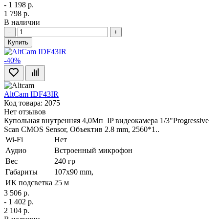
- 1 198 р.
1 798 р.
В наличии
−
+
Купить
-40%
AltCam IDF43IR
Код товара: 2075
Нет отзывов
Купольная внутренняя 4,0Мп IP видеокамера 1/3"Progressive
Scan CMOS Sensor, Объектив 2.8 mm, 2560*1..
Wi-Fi
Нет
Аудио
Встроенный микрофон
Вес
240 гр
Габариты
107х90 mm,
ИК подсветка
25 м
3 506 р.
- 1 402 р.
2 104 р.