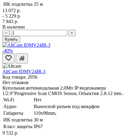
ИК подсветка
25 м
13 072 р.
- 5 229 р.
7 843 р.
В наличии
−
+
Купить
-40%
AltCam IDMV24IR-3
Код товара: 2056
Нет отзывов
Купольная антивандальная 2,0Мп IP видеокамера
1/2.9"Progressive Scan CMOS Sensor, Объектив 2.8-12 mm..
Wi-Fi
Нет
Аудио
Выносной разъем под микрфон
Габариты
119х98mm,
ИК подсветка
30 м
Класс защиты
IP67
9 532 р.