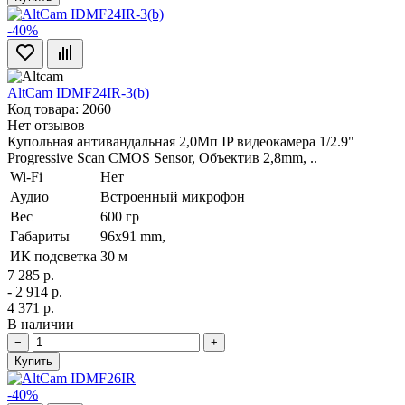
-40%
AltCam IDMF24IR-3(b)
Код товара: 2060
Нет отзывов
Купольная антивандальная 2,0Мп IP видеокамера 1/2.9"
Progressive Scan CMOS Sensor, Объектив 2,8mm, ..
Wi-Fi
Нет
Аудио
Встроенный микрофон
Вес
600 гр
Габариты
96х91 mm,
ИК подсветка
30 м
7 285 р.
- 2 914 р.
4 371 р.
В наличии
−
+
Купить
-40%