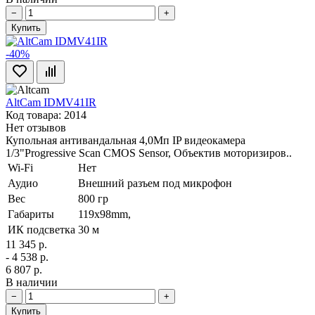
−
+
Купить
-40%
AltCam IDMV41IR
Код товара: 2014
Нет отзывов
Купольная антивандальная 4,0Мп IP видеокамера
1/3"Progressive Scan CMOS Sensor, Объектив моторизиров..
Wi-Fi
Нет
Аудио
Внешний разъем под микрофон
Вес
800 гр
Габариты
119х98mm,
ИК подсветка
30 м
11 345 р.
- 4 538 р.
6 807 р.
В наличии
−
+
Купить