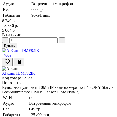
Аудио
Встроенный микрофон
Вес
600 гр
Габариты
96х91 mm,
8 340 р.
- 3 336 р.
5 004 р.
В наличии
−
+
Купить
-40%
AltCam IDMF82IR
Код товара: 2123
Нет отзывов
Купольная уличная 8,0Мп IP видеокамера 1/2.8" SONY Starvis
Back-illuminated CMOS Sensor, Объектив 2,..
Wi-Fi
нет
Аудио
Встроенный микрофон
Вес
645 гр
Габариты
125х90 mm,