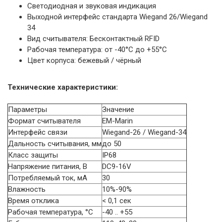
Светодиодная и звуковая индикация
Выходной интерфейс стандарта Wiegand 26/Wiegand
34
Вид считывателя: Бесконтактный RFID
Рабочая температура: от -40°C до +55°C
Цвет корпуса: бежевый / чёрный
Технические характеристики:
Параметры
Значение
Формат считывателя
EM-Marin
Интерфейс связи
Wiegand-26 / Wiegand-34
Дальность считывания, мм
до 50
Класс защиты
IP68
Напряжение питания, В
DC9-16V
Потребляемый ток, мА
30
Влажность
10%-90%
Время отклика
< 0,1 сек
Рабочая температура, °C
-40 .. +55