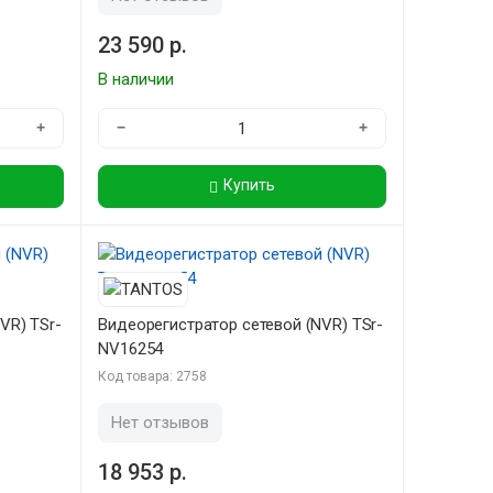
23 590 р.
В наличии
+
−
+
Купить
VR) TSr-
Видеорегистратор сетевой (NVR) TSr-
NV16254
Код товара: 2758
Нет отзывов
18 953 р.