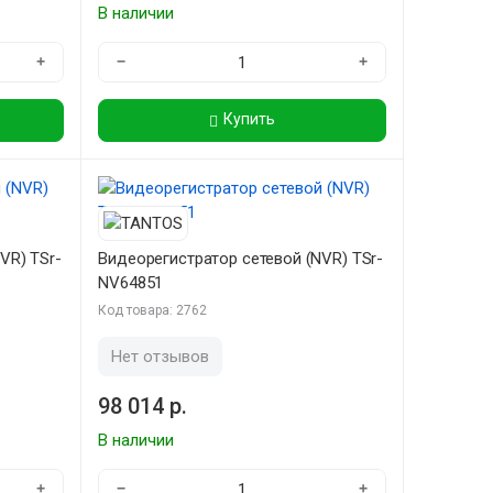
В наличии
+
−
+
Купить
VR) TSr-
Видеорегистратор сетевой (NVR) TSr-
NV64851
Код товара: 2762
Нет отзывов
98 014 р.
В наличии
+
−
+