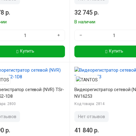
8 р.
32 745 р.
чии
В наличии
+
−
Купить
Купить
егистратор сетевой (NVR) TSr-
Видеорегистратор сетевой (N
52-1D8
NV16253
ара: 2800
Код товара: 2814
отзывов
Нет отзывов
0 р.
41 840 р.