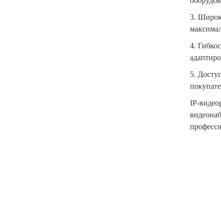
оборудов
3.
Широки
максимал
4.
Гибкос
адаптиро
5.
Доступ
покупате
IP-видео
видеонаб
професси