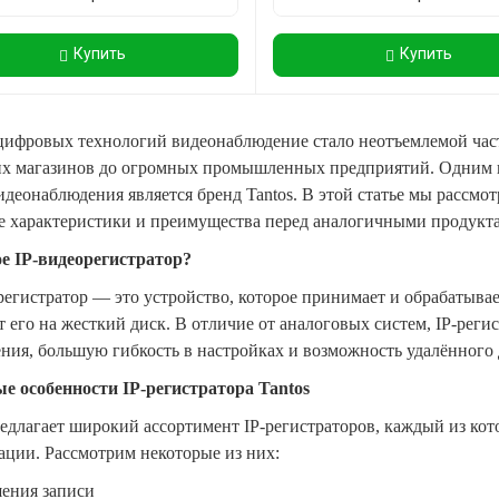
Купить
Купить
цифровых технологий видеонаблюдение стало неотъемлемой част
х магазинов до огромных промышленных предприятий. Одним и
идеонаблюдения является бренд Tantos. В этой статье мы рассмот
 характеристики и преимущества перед аналогичными продукт
е IP-видеорегистратор?
регистратор — это устройство, которое принимает и обрабатывае
т его на жесткий диск. В отличие от аналоговых систем, IP-рег
ния, большую гибкость в настройках и возможность удалённого д
е особенности IP-регистратора Tantos
редлагает широкий ассортимент IP-регистраторов, каждый из ко
ации. Рассмотрим некоторые из них:
шения записи