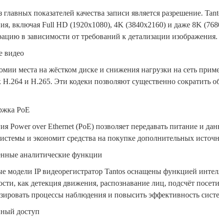
 главных показателей качества записи является разрешение. Ta
ия, включая Full HD (1920x1080), 4K (3840x2160) и даже 8K (76
ацию в зависимости от требований к детализации изображения.
е видео
омии места на жёстком диске и снижения нагрузки на сеть при
к H.264 и H.265. Эти кодеки позволяют существенно сократить 
ржка PoE
ия Power over Ethernet (PoE) позволяет передавать питание и д
истемы и экономит средства на покупке дополнительных источн
енные аналитические функции
ые модели
IP видеорегистратор
Tantos оснащены функцией интелл
сти, как детекция движения, распознавание лиц, подсчёт посети
зировать процессы наблюдения и повысить эффективность сист
нный доступ