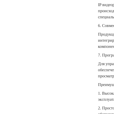
IP видео
происход
специаль
6. Совме
Продукци
интегрир
компонен
7. Прогр
Для упра
обеспече
просматр
Преимуще
1.
Высока
эксплуат
2.
Просто