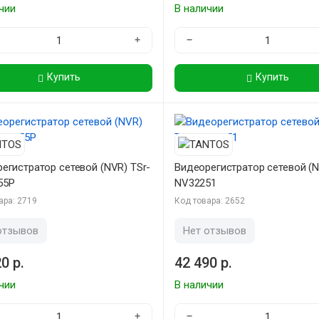
чии
В наличии
+
−
Купить
Купить
егистратор сетевой (NVR) TSr-
Видеорегистратор сетевой (N
55P
NV32251
ара: 2719
Код товара: 2652
отзывов
Нет отзывов
0 р.
42 490 р.
чии
В наличии
+
−