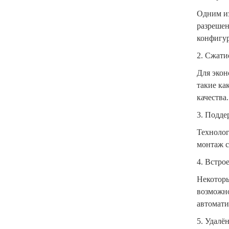
Одним из
разрешен
конфигур
2. Сжати
Для экон
такие ка
качества.
3. Подде
Технолог
монтаж с
4. Встро
Некотор
возможно
автомати
5. Удалё