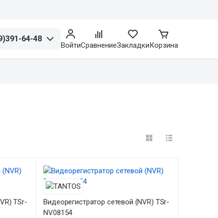
9)391-64-48
Войти
Сравнение
Закладки
Корзина
VR) TSr-
Видеорегистратор сетевой (NVR) TSr-
NV08154