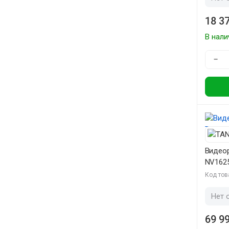
18 37
В нали
−
Видеор
NV162
Код тов
Нет 
69 99