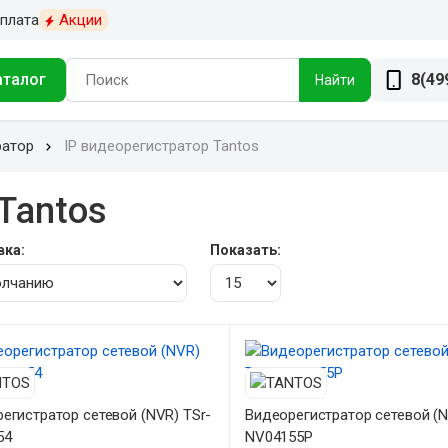
плата
Акции
аталог
8(49
Найти
ратор
IP видеорегистратор Tantos
Tantos
вка:
Показать:
егистратор сетевой (NVR) TSr-
Видеорегистратор сетевой (N
54
NV04155P