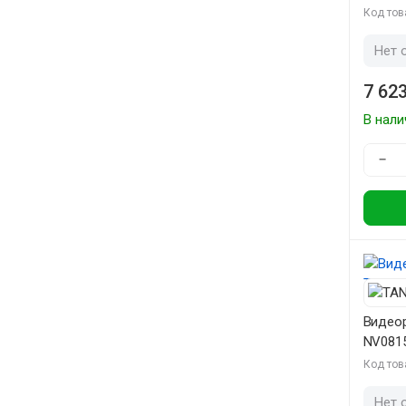
Код тов
Нет 
7 623
В нали
−
Видеор
NV081
Код тов
Нет 