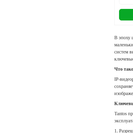
В эпоху 
маленьки
систем в
ключевые
Что тако
IP-видео
сохраняе
изображе
Ключевы
Tantos п
эксплуат
1. Разре