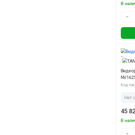
В нали
−
Видеор
NV162
Код тов
Нет 
45 82
В нали
−