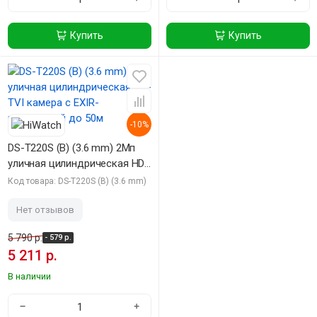
Купить
Купить
-10%
DS-T220S (B) (3.6 mm) 2Мп
уличная цилиндрическая HD-
TVI камера с EXIR-
Код товара: DS-T220S (B) (3.6 mm)
подсветкой до 50м
Нет отзывов
5 790 р.
- 579 р.
5 211 р.
В наличии
−
+