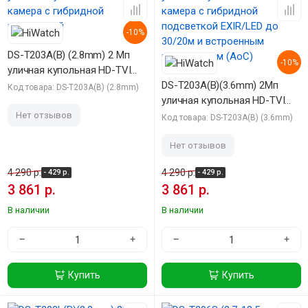
-10%
DS-T203A(B) (2.8mm) 2 Мп
-10%
уличная купольная HD-TVI
камера с гибридной
DS-T203A(B)(3.6mm) 2Мп
Код товара: DS-T203A(B) (2.8mm)
подсветкой
уличная купольная HD-TVI
камера с гибридной
Нет отзывов
Код товара: DS-T203A(B) (3.6mm)
подсветкой EXIR/LED до
30/20м и встроенным
Нет отзывов
микрофоном (AoC)
4 290 р.
4 290 р.
- 429 р.
- 429 р.
3 861 р.
3 861 р.
В наличии
В наличии
−
+
−
+
Купить
Купить