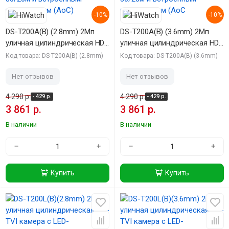
-10%
-10%
DS-T200A(B) (2.8mm) 2Мп
DS-T200A(B) (3.6mm) 2Мп
уличная цилиндрическая HD-
уличная цилиндрическая HD-
TVI камера с гибридной
TVI камера с гибридной
Код товара: DS-T200A(B) (2.8mm)
Код товара: DS-T200A(B) (3.6mm)
подсветкой EXIR/LED до
подсветкой EXIR/LED до
30/20м и встроенным
30/20м и встроенным
Нет отзывов
Нет отзывов
микрофоном (AoC)
микрофоном (AoC
4 290 р.
4 290 р.
- 429 р.
- 429 р.
3 861 р.
3 861 р.
В наличии
В наличии
−
+
−
+
Купить
Купить