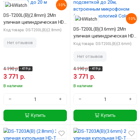
-10%
DS-T200L(B)(2.8mm) 2Мп
-10%
уличная цилиндрическая HD-
TVI камера с LED-подсветкой
DS-T200L(B)(3.6mm) 2Мп
Код товара: DS-T200L(B)(2.8mm)
до 20 м
уличная цилиндрическая HD-
TVI камера с LED-подсветкой
Нет отзывов
Код товара: DS-T200L(B)(3.6mm)
до 20м, встроенным
микрофоном (AoC) и
Нет отзывов
технологией ColorVu
4 190 р.
4 190 р.
- 419 р.
- 419 р.
3 771 р.
3 771 р.
В наличии
В наличии
−
+
−
+
Купить
Купить