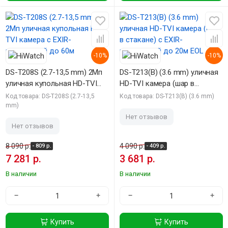
-10%
-10%
DS-T208S (2.7-13,5 mm) 2Мп
DS-T213(B) (3.6 mm) уличная
уличная купольная HD-TVI
HD-TVI камера (шар в
камера с EXIR-подсветкой до
стакане) с EXIR-подсветкой
Код товара: DS-T208S (2.7-13,5
Код товара: DS-T213(B) (3.6 mm)
60м
до 20м EOL
mm)
Нет отзывов
Нет отзывов
8 090 р.
4 090 р.
- 809 р.
- 409 р.
7 281 р.
3 681 р.
В наличии
В наличии
−
+
−
+
Купить
Купить