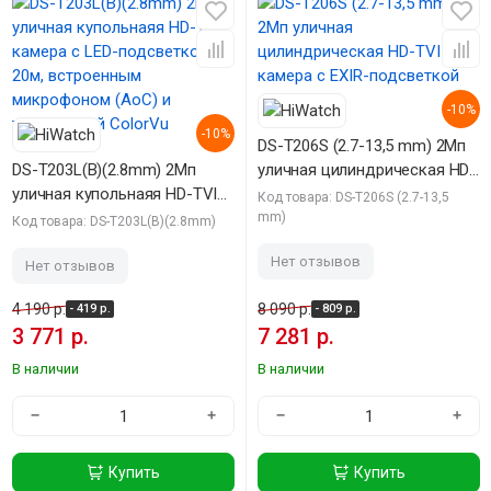
-10%
-10%
DS-T206S (2.7-13,5 mm) 2Мп
DS-T203L(B)(2.8mm) 2Мп
уличная цилиндрическая HD-
уличная купольнаяя HD-TVI
TVI камера с EXIR-
Код товара: DS-T206S (2.7-13,5
камера с LED-подсветкой до
подсветкой до 70м
mm)
Код товара: DS-T203L(B)(2.8mm)
20м, встроенным
Нет отзывов
микрофоном (AoC) и
Нет отзывов
технологией ColorVu
4 190 р.
8 090 р.
- 419 р.
- 809 р.
3 771 р.
7 281 р.
В наличии
В наличии
−
+
−
+
Купить
Купить