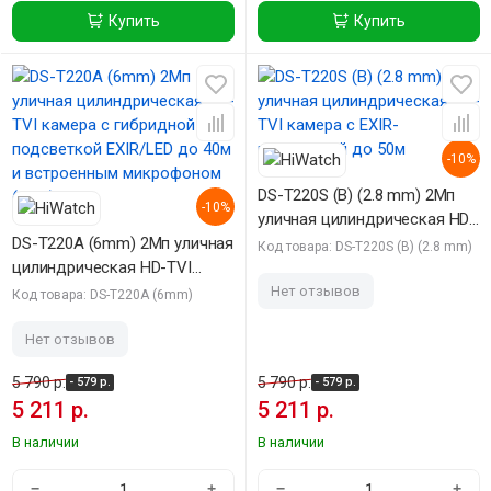
Купить
Купить
-10%
DS-T220S (B) (2.8 mm) 2Мп
-10%
уличная цилиндрическая HD-
DS-T220A (6mm) 2Мп уличная
TVI камера с EXIR-
Код товара: DS-T220S (B) (2.8 mm)
цилиндрическая HD-TVI
подсветкой до 50м
камера с гибридной
Нет отзывов
Код товара: DS-T220A (6mm)
подсветкой EXIR/LED до 40м
и встроенным микрофоном
Нет отзывов
(AoC)
5 790 р.
5 790 р.
- 579 р.
- 579 р.
5 211 р.
5 211 р.
В наличии
В наличии
−
+
−
+