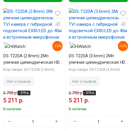
-10%
-10%
DS-T220A (2.8mm) 2Мп
DS-T220A (3.6mm) 2Мп
уличная цилиндрическая HD-
уличная цилиндрическая HD-
TVI камера с гибридной
TVI камера с гибридной
Код товара: DS-T220A (2.8mm)
Код товара: DS-T220A (3.6mm)
подсветкой EXIR/LED до 40м
подсветкой EXIR/LED до 40м
и встроенным микрофоном
и встроенным микрофоном
Нет отзывов
Нет отзывов
(AoC)
(AoC)
5 790 р.
5 790 р.
- 579 р.
- 579 р.
5 211 р.
5 211 р.
В наличии
В наличии
−
+
−
+