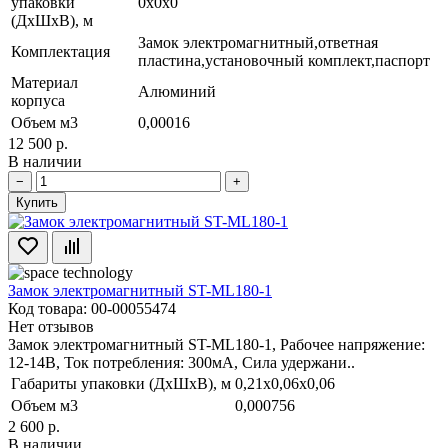
упаковки
0x0x0
(ДхШхВ), м
Замок электромагнитный,ответная
Комплектация
пластина,установочный комплект,паспорт
Материал
Алюминий
корпуса
Объем м3
0,00016
12 500 р.
В наличии
−
+
Купить
Замок электромагнитный ST-ML180-1
Код товара: 00-00055474
Нет отзывов
Замок электромагнитный ST-ML180-1, Рабочее напряжение:
12-14В, Ток потребления: 300мА, Сила удержани..
Габариты упаковки (ДхШхВ), м
0,21x0,06x0,06
Объем м3
0,000756
2 600 р.
В наличии