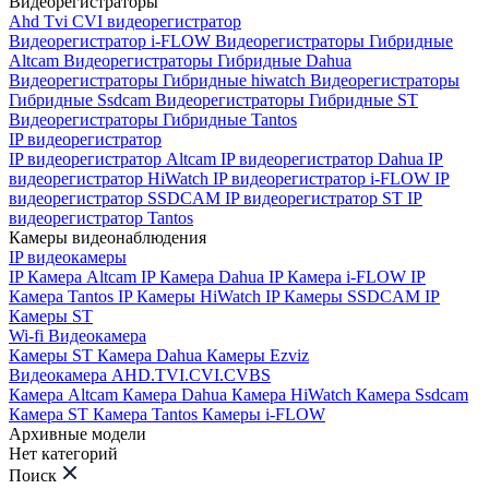
Видеорегистраторы
Ahd Tvi CVI видеорегистратор
Видеорегистратор i-FLOW
Видеорегистраторы Гибридные
Altcam
Видеорегистраторы Гибридные Dahua
Видеорегистраторы Гибридные hiwatch
Видеорегистраторы
Гибридные Ssdcam
Видеорегистраторы Гибридные ST
Видеорегистраторы Гибридные Tantos
IP видеорегистратор
IP видеорегистратор Altcam
IP видеорегистратор Dahua
IP
видеорегистратор HiWatch
IP видеорегистратор i-FLOW
IP
видеорегистратор SSDCAM
IP видеорегистратор ST
IP
видеорегистратор Tantos
Камеры видеонаблюдения
IP видеокамеры
IP Камера Altcam
IP Камера Dahua
IP Камера i-FLOW
IP
Камера Tantos
IP Камеры HiWatch
IP Камеры SSDCAM
IP
Камеры ST
Wi-fi Видеокамера
Камеры ST
Камера Dahua
Камеры Ezviz
Видеокамера AHD.TVI.CVI.CVBS
Камера Altcam
Камера Dahua
Камера HiWatch
Камера Ssdcam
Камера ST
Камера Tantos
Камеры i-FLOW
Архивные модели
Нет категорий
Поиск