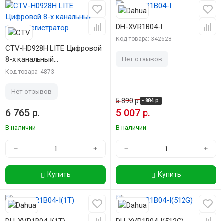
-15%
DH-XVR1B04-I
Код товара: 342628
CTV-HD928H LITE Цифровой
8-х канальный
Нет отзывов
видеорегистратор
Код товара: 4873
Нет отзывов
5 890 р.
- 884 р.
6 765 р.
5 007 р.
В наличии
В наличии
−
+
−
+
Купить
Купить
-15%
-15%