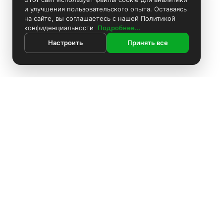
и улучшения пользовательского опыта. Оставаясь
на сайте, вы соглашаетесь с нашей Политикой
конфиденциальности
Подробнее...
Настроить
Принять все
Контакты
Поиск
Каталог
Информация
Комплекты видеонаблюдения
ИНФОРМАЦИЯ
Установка видеонаблюдения
Покраска камер
Блоки питания
Установка видеонаблюдения
О компании
Аккумуляторы
О компании
Доставка
Доставка
Жёсткие диски
Оплата