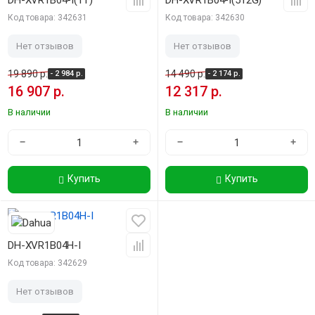
DH-XVR1B04-I(1T)
DH-XVR1B04-I(512G)
Код товара: 342631
Код товара: 342630
Нет отзывов
Нет отзывов
19 890 р.
14 490 р.
- 2 984 р.
- 2 174 р.
16 907 р.
12 317 р.
В наличии
В наличии
−
+
−
+
Купить
Купить
-15%
DH-XVR1B04H-I
Код товара: 342629
Нет отзывов