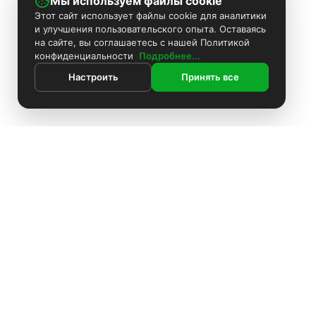
Мы используем файлы cookie
Этот сайт использует файлы cookie для аналитики
и улучшения пользовательского опыта. Оставаясь
на сайте, вы соглашаетесь с нашей Политикой
конфиденциальности
Подробнее...
Настроить
Принять все
Контакты
Поиск
Каталог
Информация
Комплекты видеонаблюдения
ИНФОРМАЦИЯ
Установка видеонаблюдения
Покраска камер
Блоки питания
Установка видеонаблюдения
О компании
Аккумуляторы
О компании
Доставка
Доставка