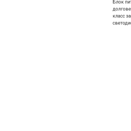
Блок пи
долгове
класс з
светоди