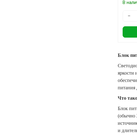
В нали
−
Блок пи
Светодио
яркости 
обеспечи
питания 
Что тако
Блок пит
(обычно 
источник
и длител