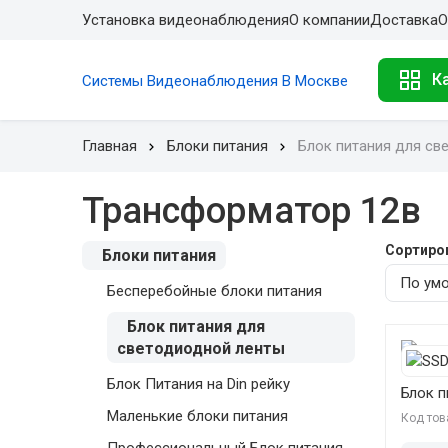
Установка видеонаблюдения
О компании
Доставка
О
К
Системы Видеонаблюдения В Москве
Главная
Блоки питания
Блок питания для св
Трансформатор 12в
Сортиро
Блоки питания
Бесперебойные блоки питания
Блок питания для
светодиодной ленты
Блок Питания на Din рейку
Блок п
Маленькие блоки питания
Код тов