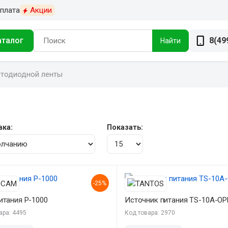
плата
Акции
аталог
8(49
Найти
етодиодной ленты
вка:
Показать:
-25%
итания P-1000
Источник питания TS-10A-O
ара: 4495
Код товара: 2970