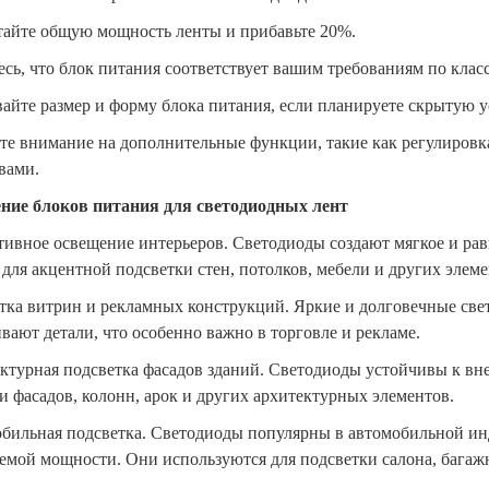
тайте общую мощность ленты и прибавьте 20%.
есь, что блок питания соответствует вашим требованиям по клас
айте размер и форму блока питания, если планируете скрытую у
те внимание на дополнительные функции, такие как регулировк
вами.
ние блоков питания для светодиодных лент
тивное освещение интерьеров. Светодиоды создают мягкое и рав
для акцентной подсветки стен, потолков, мебели и других элеме
тка витрин и рекламных конструкций. Яркие и долговечные св
вают детали, что особенно важно в торговле и рекламе.
ктурная подсветка фасадов зданий. Светодиоды устойчивы к вн
и фасадов, колонн, арок и других архитектурных элементов.
бильная подсветка. Светодиоды популярны в автомобильной инд
емой мощности. Они используются для подсветки салона, багажн