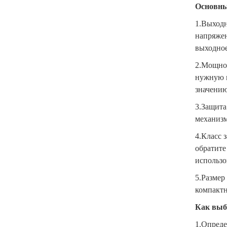
Основны
1.Выходн
напряжен
выходное
2.Мощнос
нужную м
значению
3.Защита
механизм
4.Класс 
обратите
использо
5.Размер
компактн
Как выб
1.Опреде