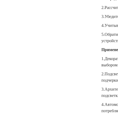
2.Рассчи
3.Убедит
4.Учитыв
5.Обрати
устройст
Примене
1.Декора
выбором 
2.Подсве
подчерки
3.Архите
подсветк
4.Автомо
потребля