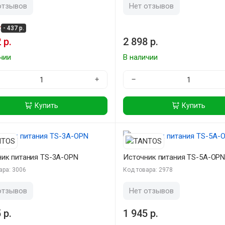
отзывов
Нет отзывов
.
- 437 р.
 р.
2 898 р.
чии
В наличии
+
−
Купить
Купить
ик питания TS-3A-OPN
Источник питания TS-5A-OP
ара: 3006
Код товара: 2978
отзывов
Нет отзывов
 р.
1 945 р.