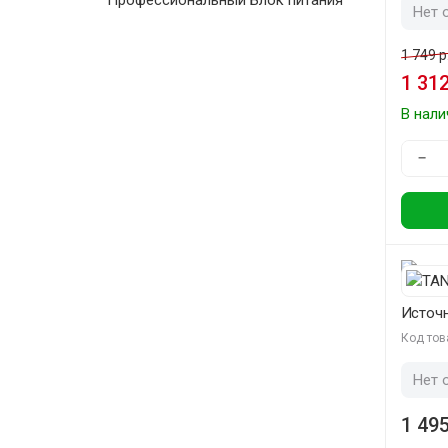
Профессиональный Блок питания
Нет 
1 749 р
1 312
В нали
−
Источн
Код тов
Нет 
1 495