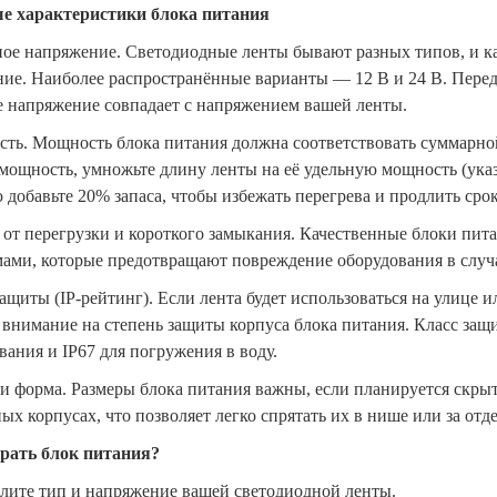
е характеристики блока питания
ое напряжение. Светодиодные ленты бывают разных типов, и ка
ие. Наиболее распространённые варианты — 12 В и 24 В. Перед 
 напряжение совпадает с напряжением вашей ленты.
ть. Мощность блока питания должна соответствовать суммарно
ощность, умножьте длину ленты на её удельную мощность (указ
 добавьте 20% запаса, чтобы избежать перегрева и продлить сро
 от перегрузки и короткого замыкания. Качественные блоки п
ами, которые предотвращают повреждение оборудования в случа
защиты (IP-рейтинг). Если лента будет использоваться на улиц
 внимание на степень защиты корпуса блока питания. Класс защ
вания и IP67 для погружения в воду.
 и форма. Размеры блока питания важны, если планируется скры
ых корпусах, что позволяет легко спрятать их в нише или за отд
рать блок питания?
лите тип и напряжение вашей светодиодной ленты.