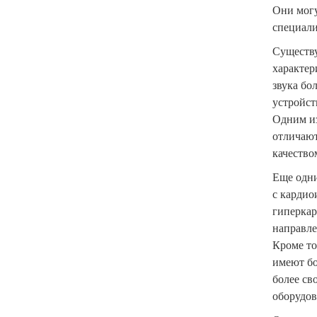
Они могу
специали
Существу
характер
звука бо
устройст
Одним из
отличают
качество
Еще одни
с кардио
гиперкар
направле
Кроме то
имеют бо
более св
оборудов