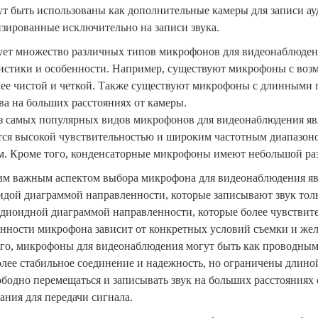
т быть использованы как дополнительные камеры для записи ауд
зированные исключительно на записи звука.
ет множество различных типов микрофонов для видеонаблюден
истики и особенности. Например, существуют микрофоны с возм
лее чистой и четкой. Также существуют микрофоны с длинными 
ва на больших расстояниях от камеры.
 самых популярных видов микрофонов для видеонаблюдения я
ся высокой чувствительностью и широким частотным диапазоном
м. Кроме того, конденсаторные микрофоны имеют небольшой разм
м важным аспектом выбора микрофона для видеонаблюдения яв
идой диаграммой направленности, которые записывают звук тол
диоидной диаграммой направленности, которые более чувствите
нности микрофона зависит от конкретных условий съемки и жел
го, микрофоны для видеонаблюдения могут быть как проводны
лее стабильное соединение и надежность, но ограничены длин
ободно перемещаться и записывать звук на больших расстояниях
ания для передачи сигнала.