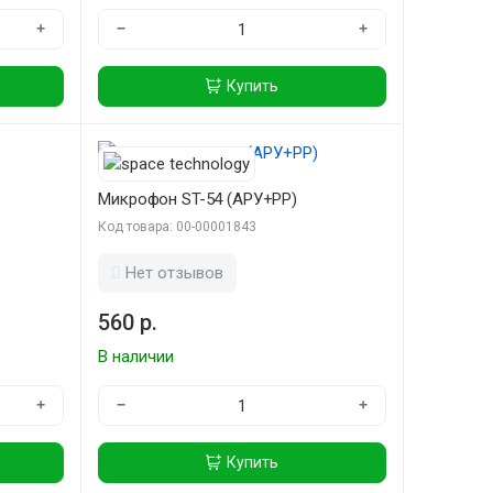
+
−
+
Купить
Микрофон ST-54 (АРУ+РР)
Код товара: 00-00001843
Нет отзывов
560 р.
В наличии
+
−
+
Купить