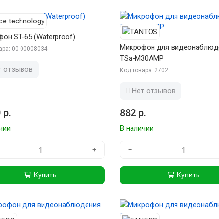
он ST-65 (Waterproof)
Микрофон для видеонаблюд
ара: 00-00008034
TSa-M30AMP
т отзывов
Код товара: 2702
Нет отзывов
 р.
882 р.
чии
В наличии
+
−
Купить
Купить