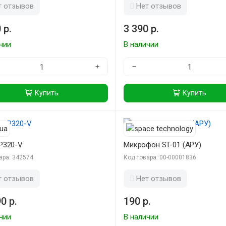
т отзывов
Нет отзывов
 р.
3 390 р.
чии
В наличии
+
−
Купить
Купить
P320-V
Микрофон ST-01 (АРУ)
ара: 342574
Код товара: 00-00001836
т отзывов
Нет отзывов
0 р.
190 р.
чии
В наличии