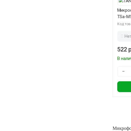
Микро
TSa-M
Код тов
Не
522 р
В нали
−
Микрофон