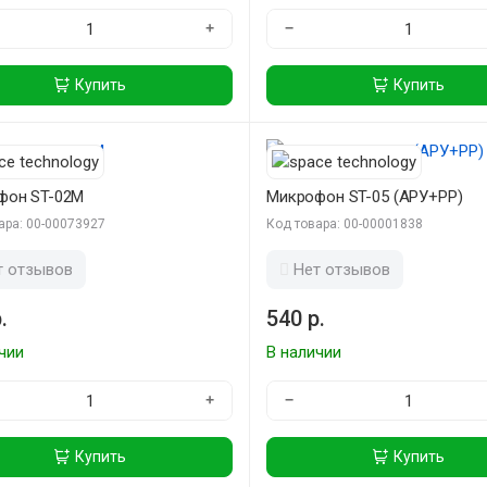
+
−
Купить
Купить
фон ST-02М
Микрофон ST-05 (АРУ+РР)
ара: 00-00073927
Код товара: 00-00001838
т отзывов
Нет отзывов
.
540 р.
чии
В наличии
+
−
Купить
Купить