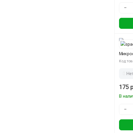
−
Микро
Код тов
Не
175 р
В нали
−