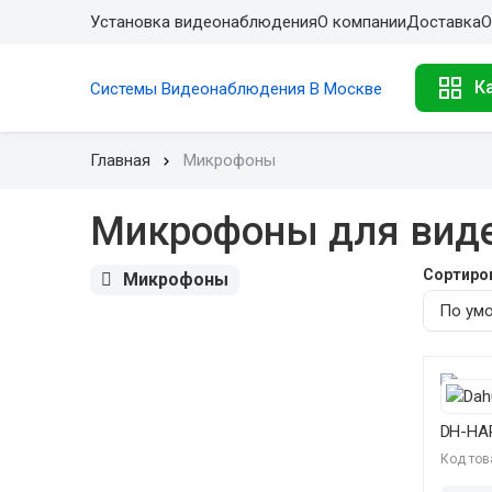
Установка видеонаблюдения
О компании
Доставка
О
К
Системы Видеонаблюдения В Москве
Главная
Микрофоны
Микрофоны для вид
Сортиро
Микрофоны
DH-HA
Код тов