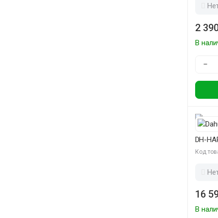
Не
2 390
В нали
−
DH-HA
Код тов
Не
16 59
В нали