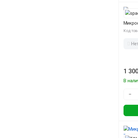
Микроф
Код тов
Не
1 300
В нали
−