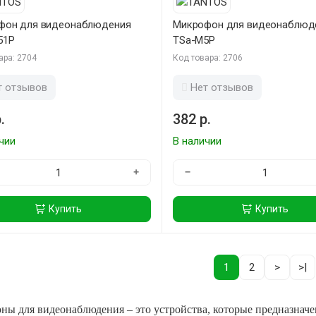
фон для видеонаблюдения
Микрофон для видеонаблюд
51P
TSa-M5P
ара: 2704
Код товара: 2706
т отзывов
Нет отзывов
.
382 р.
чии
В наличии
+
−
Купить
Купить
1
2
>
>|
ы для видеонаблюдения – это устройства, которые предназначен