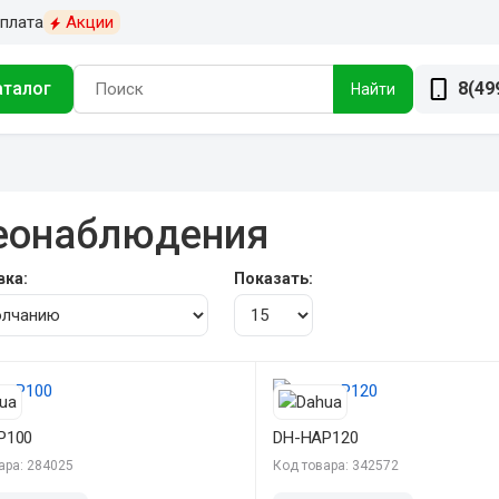
плата
Акции
аталог
8(49
Найти
еонаблюдения
вка:
Показать:
P100
DH-HAP120
ара: 284025
Код товара: 342572