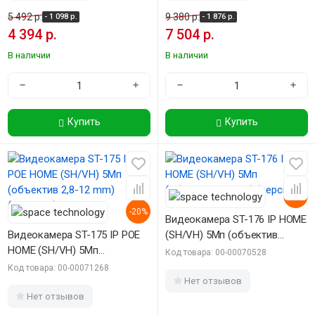
5 492 р.
9 380 р.
- 1 098 р.
- 1 876 р.
4 394 р.
7 504 р.
В наличии
В наличии
−
+
−
+
Купить
Купить
-20%
-20%
Видеокамера ST-176 IP HOME
Видеокамера ST-175 IP POE
(SH/VH) 5Мп (объектив
HOME (SH/VH) 5Мп
2,8mm) (версия 2)
Код товара: 00-00070528
(объектив 2,8-12 mm)
Код товара: 00-00071268
(версия 5)
Нет отзывов
Нет отзывов