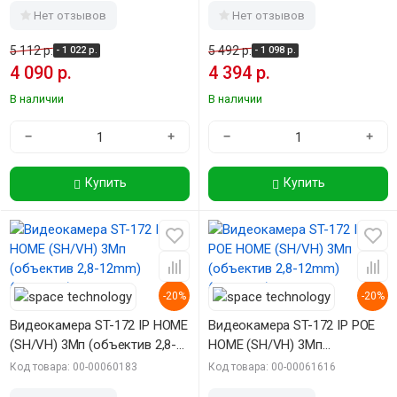
Нет отзывов
Нет отзывов
5 112 р.
5 492 р.
- 1 022 р.
- 1 098 р.
4 090 р.
4 394 р.
В наличии
В наличии
−
+
−
+
Купить
Купить
-20%
-20%
Видеокамера ST-172 IP HOME
Видеокамера ST-172 IP POE
(SH/VH) 3Мп (объектив 2,8-
HOME (SH/VH) 3Мп
12mm) (версия 3)
(объектив 2,8-12mm) (версия
Код товара: 00-00060183
Код товара: 00-00061616
3)