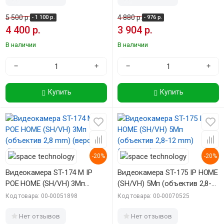
5 500 р.
4 880 р.
- 1 100 р.
- 976 р.
4 400 р.
3 904 р.
В наличии
В наличии
−
+
−
+
Купить
Купить
-20%
-20%
Видеокамера ST-174 M IP
Видеокамера ST-175 IP HOME
POE HOME (SH/VH) 3Мп
(SH/VH) 5Мп (объектив 2,8-
(объектив 2,8 mm) (версия 4)
12 mm) (версия 5)
Код товара: 00-00051898
Код товара: 00-00070525
Нет отзывов
Нет отзывов