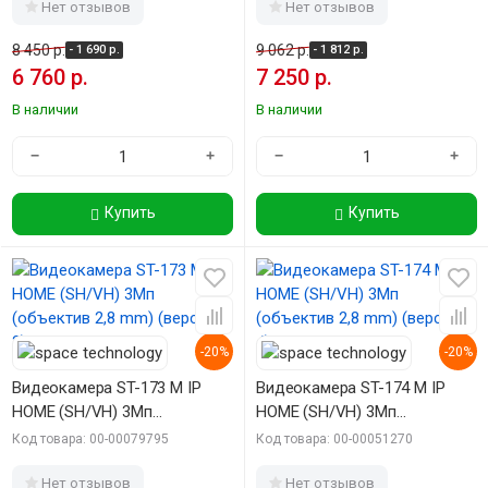
Нет отзывов
Нет отзывов
8 450 р.
9 062 р.
- 1 690 р.
- 1 812 р.
6 760 р.
7 250 р.
В наличии
В наличии
−
+
−
+
Купить
Купить
-20%
-20%
Видеокамера ST-173 M IP
Видеокамера ST-174 M IP
HOME (SH/VH) 3Мп
HOME (SH/VH) 3Мп
(объектив 2,8 mm) (версия 2)
(объектив 2,8 mm) (версия 4)
Код товара: 00-00079795
Код товара: 00-00051270
Нет отзывов
Нет отзывов