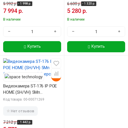
9 992 р.
6 600 р.
- 1 998 р.
- 1 320 р.
7 994 р.
5 280 р.
В наличии
В наличии
−
+
−
+
Купить
Купить
-20%
Видеокамера ST-176 IP POE
HOME (SH/VH) 5Мп
(объектив 2,8mm) (версия 2)
Код товара: 00-00071269
Нет отзывов
7 212 р.
- 1 442 р.