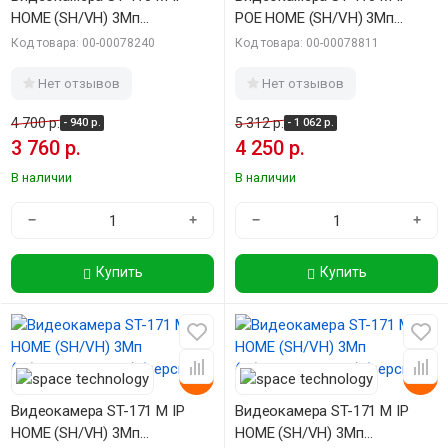
HOME (SH/VH) 3Мп
POE HOME (SH/VH) 3Мп
(объектив 2,8mm) (версия 2)
(объектив 2,8mm) (версия 2)
Код товара: 00-00078240
Код товара: 00-00078811
Нет отзывов
Нет отзывов
4 700 р.
5 312 р.
- 940 р.
- 1 062 р.
3 760 р.
4 250 р.
В наличии
В наличии
−
+
−
+
Купить
Купить
-20%
-20%
Видеокамера ST-171 M IP
Видеокамера ST-171 M IP
HOME (SH/VH) 3Мп
HOME (SH/VH) 3Мп