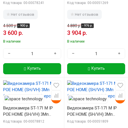
(объектив 2,8mm) (версия 4)
(объектив 3,6mm) (версия 3)
Код товара: 00-00078241
Код товара: 00-00051269
Нет отзывов
Нет отзывов
4 500 р.
4 880 р.
- 900 р.
- 976 р.
3 600 р.
3 904 р.
В наличии
В наличии
−
+
−
+
Купить
Купить
-20%
-20%
Видеокамера ST-171 M IP
Видеокамера ST-171 M IP
POE HOME (SH/VH) 3Мп
POE HOME (SH/VH) 3Мп
(объектив 2,8mm) (версия 4)
(объектив 3,6mm) (версия 3)
Код товара: 00-00078812
Код товара: 00-00051809