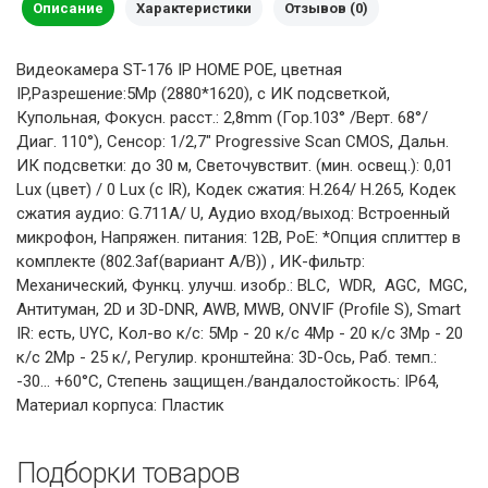
Описание
Характеристики
Отзывов (0)
Видеокамера ST-176 IP HOME POE, цветная
IP,Разрешение:5Mp (2880*1620), с ИК подсветкой,
Купольная, Фокусн. расст.: 2,8mm (Гор.103° /Верт. 68°/
Диаг. 110°), Сенсор: 1/2,7" Progressive Scan CMOS, Дальн.
ИК подсветки: до 30 м, Светочувствит. (мин. освещ.): 0,01
Lux (цвет) / 0 Lux (с IR), Кодек сжатия: H.264/ H.265, Кодек
сжатия аудио: G.711A/ U, Аудио вход/выход: Встроенный
микрофон, Напряжен. питания: 12В, PoE: *Опция сплиттер в
комплекте (802.3af(вариант А/В)) , ИК-фильтр:
Механический, Функц. улучш. изобр.: BLC, WDR, AGC, MGC,
Антитуман, 2D и 3D-DNR, AWB, MWB, ONVIF (Profile S), Smart
IR: есть, UYC, Кол-во к/с: 5Mp - 20 к/с 4Mp - 20 к/с 3Mp - 20
к/с 2Mp - 25 к/, Регулир. кронштейна: 3D-Ось, Раб. темп.:
-30… +60°С, Степень защищен./вандалостойкость: IP64,
Материал корпуса: Пластик
Подборки товаров