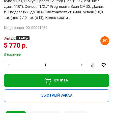
Купольная, Фокусн. расст.: 2,8mm (Гор.103° /Верт. 68°/
Диаг. 110°), Сенсор: 1/2,7" Progressive Scan CMOS, Дальн.
ИК подсветки: до 30 м, Светочувствит. (мин. освещ.): 0,01
Lux (цвет) / 0 Lux (с IR), Кодек сжати...
Код товара: 00-00071269
7 212 р.
- 1 442 р.
-20%
5 770 р.
В наличии
−
+
КУПИТЬ
БЫСТРЫЙ ЗАКАЗ