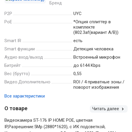
Бренд
P2P
UYC
PoE
*Опция сплиттер в
комплекте
(802.3af(вариант А/В))
Smart IR
есть
Smart функции
Детекция человека
Аудио вход/выход
Встроенный микрофон
Битрейт
до 6144 Kbps
Вес (брутто)
0,55
Видео.Дополнительно
ROI / 4 приватные зоны /
поворот изображения
Все характеристики
О товаре
Читать далее
Видеокамера ST-176 IP HOME POE, цветная
IP,Разрешение:5Mp (2880*1620), с ИК подсветкой,