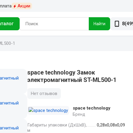
плата
Акции
аталог
8(49
Найти
ML500-1
space technology Замок
электромагнитный ST-ML500-1
Нет отзывов
space technology
Бренд
Габариты упаковки (ДхШхВ),
0,28x0,08x0,09
м