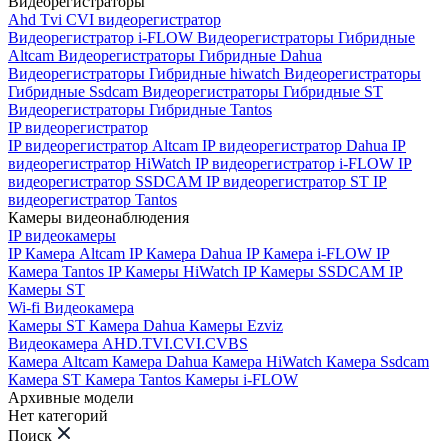
Видеорегистраторы
Ahd Tvi CVI видеорегистратор
Видеорегистратор i-FLOW
Видеорегистраторы Гибридные
Altcam
Видеорегистраторы Гибридные Dahua
Видеорегистраторы Гибридные hiwatch
Видеорегистраторы
Гибридные Ssdcam
Видеорегистраторы Гибридные ST
Видеорегистраторы Гибридные Tantos
IP видеорегистратор
IP видеорегистратор Altcam
IP видеорегистратор Dahua
IP
видеорегистратор HiWatch
IP видеорегистратор i-FLOW
IP
видеорегистратор SSDCAM
IP видеорегистратор ST
IP
видеорегистратор Tantos
Камеры видеонаблюдения
IP видеокамеры
IP Камера Altcam
IP Камера Dahua
IP Камера i-FLOW
IP
Камера Tantos
IP Камеры HiWatch
IP Камеры SSDCAM
IP
Камеры ST
Wi-fi Видеокамера
Камеры ST
Камера Dahua
Камеры Ezviz
Видеокамера AHD.TVI.CVI.CVBS
Камера Altcam
Камера Dahua
Камера HiWatch
Камера Ssdcam
Камера ST
Камера Tantos
Камеры i-FLOW
Архивные модели
Нет категорий
Поиск