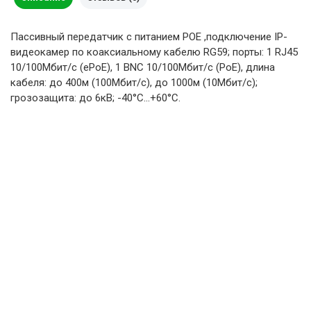
Пассивный передатчик с питанием POЕ ,подключение IP-
видеокамер по коаксиальному кабелю RG59; порты: 1 RJ45
10/100Мбит/с (ePoE), 1 BNC 10/100Мбит/с (PoE), длина
кабеля: до 400м (100Мбит/с), до 1000м (10Мбит/с);
грозозащита: до 6кВ; -40°С...+60°С.