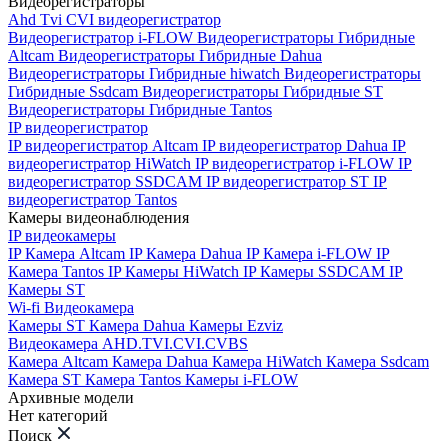
Видеорегистраторы
Ahd Tvi CVI видеорегистратор
Видеорегистратор i-FLOW
Видеорегистраторы Гибридные
Altcam
Видеорегистраторы Гибридные Dahua
Видеорегистраторы Гибридные hiwatch
Видеорегистраторы
Гибридные Ssdcam
Видеорегистраторы Гибридные ST
Видеорегистраторы Гибридные Tantos
IP видеорегистратор
IP видеорегистратор Altcam
IP видеорегистратор Dahua
IP
видеорегистратор HiWatch
IP видеорегистратор i-FLOW
IP
видеорегистратор SSDCAM
IP видеорегистратор ST
IP
видеорегистратор Tantos
Камеры видеонаблюдения
IP видеокамеры
IP Камера Altcam
IP Камера Dahua
IP Камера i-FLOW
IP
Камера Tantos
IP Камеры HiWatch
IP Камеры SSDCAM
IP
Камеры ST
Wi-fi Видеокамера
Камеры ST
Камера Dahua
Камеры Ezviz
Видеокамера AHD.TVI.CVI.CVBS
Камера Altcam
Камера Dahua
Камера HiWatch
Камера Ssdcam
Камера ST
Камера Tantos
Камеры i-FLOW
Архивные модели
Нет категорий
Поиск