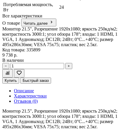
Потребляемая мощность,
24
Вт
Все характеристики
О товаре
Читать далее
Монитор 21.5", Разрешение 1920х1080; яркость 250кд/м2;
контрастность 3000:1; угол обзора 178°; входы: 1 HDMI, 1
VGA, 1 Аудиовыход; DC12В; 24Вт; 0°C...+40°C; размер
495х286х36мм; VESA 75х75; пластик; вес 2.5кг.
Код товара: 335899
9 738 р.
В наличии
−
+
Купить
Быстрый заказ
Описание
Характеристики
Отзывов (0)
Монитор 21.5", Разрешение 1920х1080; яркость 250кд/м2;
контрастность 3000:1; угол обзора 178°; входы: 1 HDMI, 1
VGA, 1 Аудиовыход; DC12В; 24Вт; 0°C...+40°C; размер
495х286х36мм; VESA 75х75; пластик; вес 2.5кг.