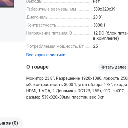
Выходы
нет
Габаритные размеры. мм
539х320х39
Диагональ
23.8"
Контрастность
3000:1
Напряжение питания, В
12 DC (блок пита
в комплекте)
Потребляемая мощность, Вт
25
Все характеристики
О товаре
Читать далее
Монитор 23.8", Разрешение 1920х1080; яркость 250
м2; контрастность 3000:1; угол обзора 178°; входы:
HDMI, 1 VGA, 2 Динамика; DC12В; 25Вт; 0°C...+40°C;
размер 539х320х39мм; пластик; вес 3кг.
ывов (0)