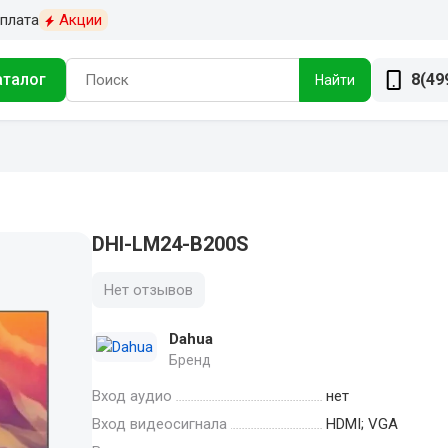
плата
Акции
аталог
8(49
Найти
DHI-LM24-B200S
Нет отзывов
Dahua
Бренд
Вход аудио
нет
Вход видеосигнала
HDMI; VGA