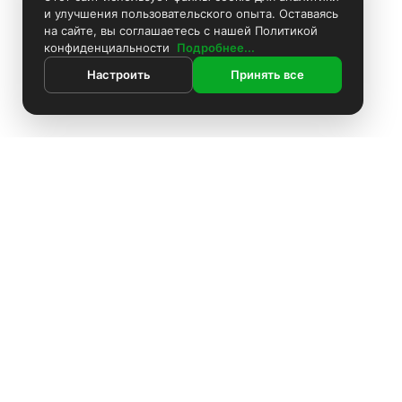
и улучшения пользовательского опыта. Оставаясь
на сайте, вы соглашаетесь с нашей Политикой
конфиденциальности
Подробнее...
Настроить
Принять все
ИНФОРМАЦИЯ
Контакты
Поиск
Каталог
Покраска камер
Установка видеонаблюдения
Информация
Комплекты видеонаблюдения
О компании
Доставка
Установка видеонаблюдения
Блоки питания
Оплата
О компании
Политика конфиденциальности
Аккумуляторы
Доставка
Производители
Жёсткие диски
Акции
Оплата