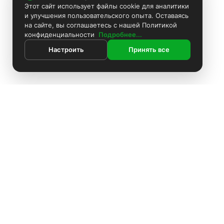
Этот сайт использует файлы cookie для аналитики
и улучшения пользовательского опыта. Оставаясь
на сайте, вы соглашаетесь с нашей Политикой
конфиденциальности
Подробнее...
Настроить
Принять все
ИНФОРМАЦИЯ
Контакты
Поиск
Каталог
Покраска камер
Установка видеонаблюдения
Информация
Комплекты видеонаблюдения
О компании
Доставка
Установка видеонаблюдения
Блоки питания
Оплата
О компании
Политика конфиденциальности
Аккумуляторы
Доставка
Производители