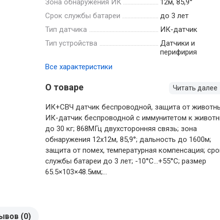
Зона обнаружения ИК
12м, 85,9°
Срок службы батареи
до 3 лет
Тип датчика
ИК-датчик
Тип устройства
Датчики и
перифирия
Все характеристики
О товаре
Читать далее
ИК+СВЧ датчик беспроводной, защита от животн
ИК-датчик беспроводной с иммунитетом к живот
до 30 кг; 868МГц двухсторонняя связь; зона
обнаружения 12х12м, 85,9°; дальность до 1600м;
защита от помех, температурная компенсация; сро
службы батареи до 3 лет; -10°C...+55°C; размер
65.5×103×48.5мм;...
ывов (0)