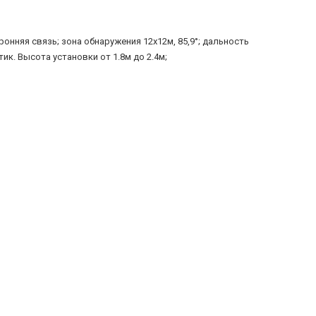
нняя связь; зона обнаружения 12х12м, 85,9°; дальность
тик. Высота установки от 1.8м до 2.4м;