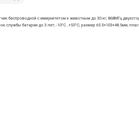
ик беспроводной с иммунитетом к животным до 30 кг; 868МГц двухсторо
к службы батареи до 3 лет; -10°C...+55°C; размер 65.5×103×48.5мм; плас