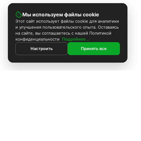
Мы используем файлы cookie
Этот сайт использует файлы cookie для аналитики
и улучшения пользовательского опыта. Оставаясь
на сайте, вы соглашаетесь с нашей Политикой
конфиденциальности
Подробнее...
Настроить
Принять все
ИНФОРМАЦИЯ
Контакты
Поиск
Каталог
Покраска камер
Установка видеонаблюдения
Информация
Комплекты видеонаблюдения
О компании
Доставка
Установка видеонаблюдения
Блоки питания
Оплата
О компании