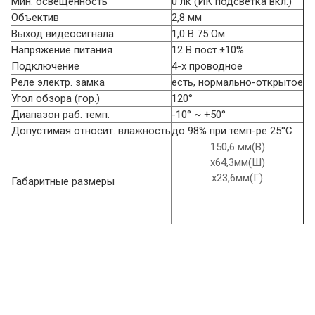
Мин. освещенность
0 лк (ИК подсветка вкл.)
Объектив
2,8 мм
Выход видеосигнала
1,0 В 75 Ом
Напряжение питания
12 В пост.±10%
Подключение
4-х проводное
Реле электр. замка
есть, нормально-открытое
Угол обзора (гор.)
120°
Диапазон раб. темп.
-10° ~ +50°
Допустимая относит. влажность
до 98% при темп-ре 25°C
150,6 мм(В)
х64,3мм(Ш)
х23,6мм(Г)
Габаритные размеры