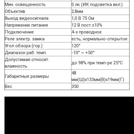
Мин. освещенность
0 лк (ИК подсветка вкл.)
Объектив
2,8мм
Выход видеосигнала
1,0 В 75 Ом
Напряжение питания
12 В пост.±10%
Подключение
4-х проводное
Реле электр. замка
есть, нормально-открытое
Угол обзора (гор.)
120°
Диапазон раб. темп.
-10° ~ +50°
Допустимая относит.
до 98% при темп-ре 25°C
влажность
48
Габаритные размеры
мм(Ш)х133мм(В)х19мм(Г)
Вес
350