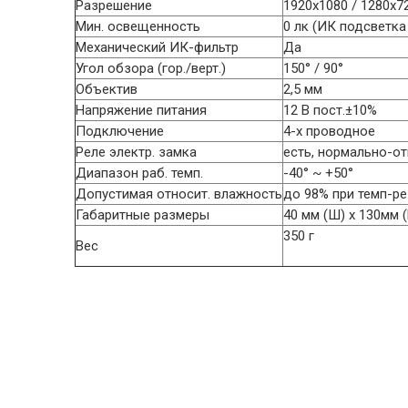
Разрешение
1920x1080 / 1280x7
Мин. освещенность
0 лк (ИК подсветка 
Механический ИК-фильтр
Да
Угол обзора (гор./верт.)
150° / 90°
Объектив
2,5 мм
Напряжение питания
12 В пост.±10%
Подключение
4-х проводное
Реле электр. замка
есть, нормально-о
Диапазон раб. темп.
-40° ~ +50°
Допустимая относит. влажность
до 98% при темп-ре
Габаритные размеры
40 мм (Ш) х 130мм (
350 г
Вес