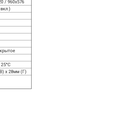
20 / 960x576
вкл.)
ткрытое
 25°C
В) х 28мм (Г)