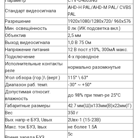
Параметр
CTV-D4003NG
AHD-H PAL/AHD-M PAL/ CVBS
Стандарт видеосигнала
PAL
Разрешение
1920x1080/1280x720/ 960x576
Мин. освещённость
0 лк (ИК подсветка вкл.)
Объектив
2,5 мм
Выход видеосигнала
1,0 В 75 Ом
Напряжение питания
12 В пост.±10%, 300мА макс.
Подключение
4-х проводное
Исполнительные контакты
нормально разомкнутые
реле
Угол обзора (гор.)\ (верт.)
115° \ 63°
Диапазон раб. темп.
-30° ~ +50°
Допустимая относит.
до 98% при темп-ре 25°C
влажность
Габаритные размеры
42.7 мм(Ш)х133мм(В)х22мм(Г)
Вес
350 г
Вых. напр-е БУЗ, Uвых
2Uвх-1 (15-23В)
Макс. ток БУЗ, Iвых
не более 1.5А
5с
Время заряда БУЗ