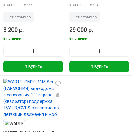
мультиформатная вызывная
видеодомофон с сенсорным
Код товара: 5286
Код товара: 5314
панель видеодомофона 2mp
10" экраном c записью по
148 градусов с поддержкой
детекции движения и моб.
Нет отзывов
Нет отзывов
карт доступа Mifare
приложением
8 200 р.
29 000 р.
В наличии
В наличии
−
+
−
+
Купить
Купить