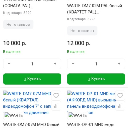
(СОНАТА PAL)
WARTE-DM7-02M PAL белый
видеодомофон 7"
(КВАРТЕТ PAL)
Код товара: 5290
видеодомофон 7" c записью
Код товара: 5295
по детекции движения
Нет отзывов
Нет отзывов
10 000 р.
12 000 р.
В наличии
В наличии
−
+
−
+
Купить
Купить
WARTE-DM7-07M MHD белый
WARTE-DP-01 MHD медь