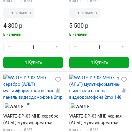
панель видеодомофона 800
панель видеодомофона 1000
Код товара: 5281
Код товара: 5282
твл 90 градусов
твл 120 градусов
Нет отзывов
Нет отзывов
4 800 р.
5 500 р.
В наличии
В наличии
−
+
−
+
Купить
Купить
WARTE-DP-03 MHD серебро
WARTE-DP-03 MHD черная
(АЛЬТ) мультиформатная
(АЛЬТ) мультиформатная
вызывная панель
вызывная панель
Код товара: 5287
Код товара: 5288