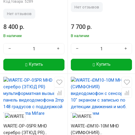
вызывная панель
видеодомофона 2mp 148
Код товара: 5289
видеодомофона 2mp 148
градусов
Нет отзывов
градусов с поддержкой карт
Нет отзывов
доступа Mifare
8 400 р.
7 700 р.
В наличии
В наличии
−
+
−
+
Купить
Купить
WARTE-DP-05PR MHD
WARTE-iDM10-10M MHD
серебро (ЭТЮД PR)
(СИМФОНИЯ)