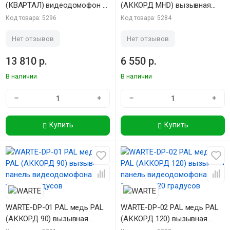
(КВАРТАЛ) видеодомофон 7"
(АККОРД MHD) вызывная
c записью по детекции
панель видеодомофона 2mp
Код товара: 5296
Код товара: 5284
движения
100 градусов
Нет отзывов
Нет отзывов
13 810 р.
6 550 р.
В наличии
В наличии
−
+
−
+
Купить
Купить
WARTE-DP-01 PAL медь PAL
WARTE-DP-02 PAL медь PAL
(АККОРД 90) вызывная
(АККОРД 120) вызывная