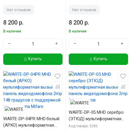
видеодомофона 2mp 148
видеодомофона 2mp 148
градусов
градусов
Нет отзывов
Нет отзывов
8 200 р.
8 200 р.
В наличии
В наличии
−
+
−
+
Купить
Купить
WARTE-DP-05 MHD серебро
WARTE-DP-04PR MHD белый
(ЭТЮД) мультиформатная
(АРКО) мультиформатная
вызывная панель
Код товара: 5285