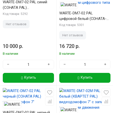
WARTE-DM7-02 PAL синий
(СОНАТА PAL)
видеодомофон 7"
WARTE-DM7-02 PAL
Код товара: 5292
цифровой белый (СОНАТА-Ц
PAL) видеодомофон 7" для
Нет отзывов
Код товара: 5301
работы с подъездным
домофоном цифрового типа
Нет отзывов
10 000 р.
16 720 р.
В наличии
В наличии
−
+
−
+
Купить
Купить
WARTE-DM7-02 PAL черный