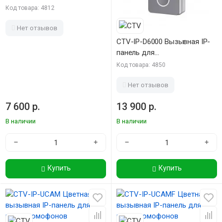
видеодомофонов на 5
Код товара: 4812
абонентов
Нет отзывов
CTV-IP-D6000 Вызывная IP-
панель для
видеодомофонов
Код товара: 4850
Нет отзывов
7 600 р.
13 900 р.
В наличии
В наличии
−
+
−
+
Купить
Купить