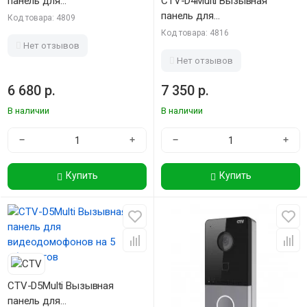
панель для
CTV-D4Multi Вызывная
видеодомофонов
панель для
Код товара: 4809
видеодомофонов на 4
Код товара: 4816
абонента
Нет отзывов
Нет отзывов
6 680 р.
7 350 р.
В наличии
В наличии
−
+
−
+
Купить
Купить
CTV-D5Multi Вызывная
панель для