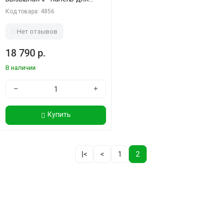
видеодомофонов
Код товара: 4856
Нет отзывов
18 790 р.
В наличии
−
+
Купить
|<
<
1
2