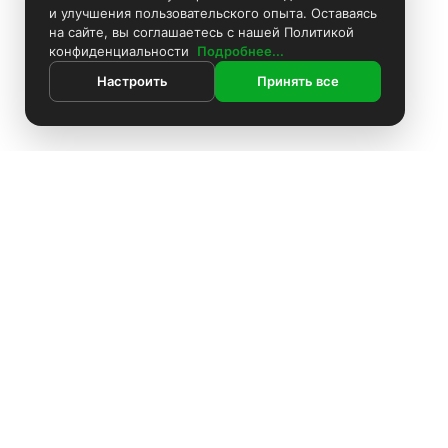
и улучшения пользовательского опыта. Оставаясь
на сайте, вы соглашаетесь с нашей Политикой
конфиденциальности
Подробнее...
Настроить
Принять все
ИНФОРМАЦИЯ
Контакты
Поиск
Каталог
Покраска камер
Установка видеонаблюдения
Информация
Комплекты видеонаблюдения
О компании
Доставка
Установка видеонаблюдения
Блоки питания
Оплата
О компании
Политика конфиденциальности
Аккумуляторы
Доставка
Производители
Жёсткие диски
Акции
Оплата