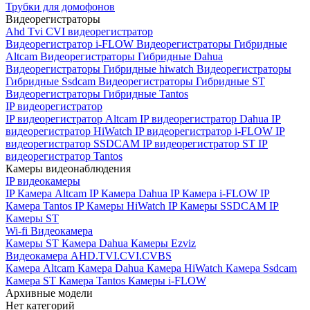
Трубки для домофонов
Видеорегистраторы
Ahd Tvi CVI видеорегистратор
Видеорегистратор i-FLOW
Видеорегистраторы Гибридные
Altcam
Видеорегистраторы Гибридные Dahua
Видеорегистраторы Гибридные hiwatch
Видеорегистраторы
Гибридные Ssdcam
Видеорегистраторы Гибридные ST
Видеорегистраторы Гибридные Tantos
IP видеорегистратор
IP видеорегистратор Altcam
IP видеорегистратор Dahua
IP
видеорегистратор HiWatch
IP видеорегистратор i-FLOW
IP
видеорегистратор SSDCAM
IP видеорегистратор ST
IP
видеорегистратор Tantos
Камеры видеонаблюдения
IP видеокамеры
IP Камера Altcam
IP Камера Dahua
IP Камера i-FLOW
IP
Камера Tantos
IP Камеры HiWatch
IP Камеры SSDCAM
IP
Камеры ST
Wi-fi Видеокамера
Камеры ST
Камера Dahua
Камеры Ezviz
Видеокамера AHD.TVI.CVI.CVBS
Камера Altcam
Камера Dahua
Камера HiWatch
Камера Ssdcam
Камера ST
Камера Tantos
Камеры i-FLOW
Архивные модели
Нет категорий