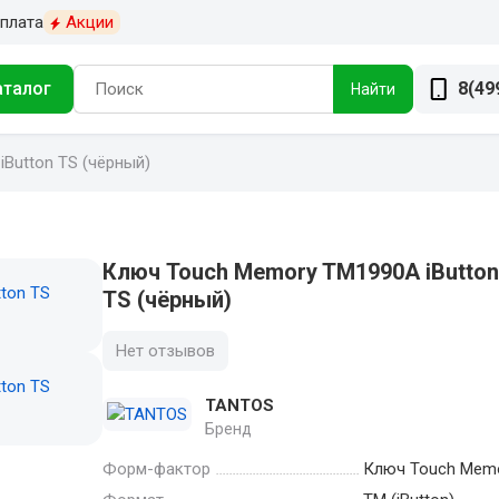
плата
Акции
аталог
8(49
Найти
Button TS (чёрный)
Ключ Touch Memory TM1990A iButto
TS (чёрный)
Нет отзывов
TANTOS
Бренд
Форм-фактор
Ключ Touch Mem