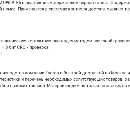
M1990A-F5 с пластиковым держателем чёрного цвета. Cодержи
 номер. Применяется в системах контроля доступа, охранно-п
металлическую контактную площадку методом лазерной гравиро
р + 8 бит CRC - проверка
C
оизводства компании Tantos с быстрой доставкой по Москве и
ктеристики и перечень необходимых сопутствующих товаров, о
бор похожих товаров. Мы производим не только поставку, но и