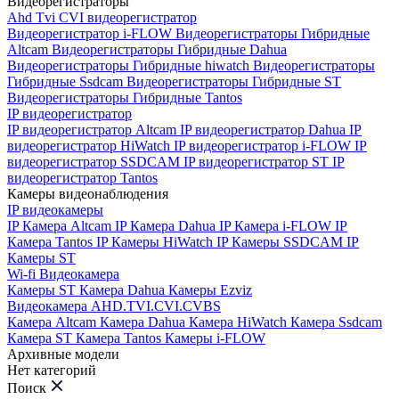
Видеорегистраторы
Ahd Tvi CVI видеорегистратор
Видеорегистратор i-FLOW
Видеорегистраторы Гибридные
Altcam
Видеорегистраторы Гибридные Dahua
Видеорегистраторы Гибридные hiwatch
Видеорегистраторы
Гибридные Ssdcam
Видеорегистраторы Гибридные ST
Видеорегистраторы Гибридные Tantos
IP видеорегистратор
IP видеорегистратор Altcam
IP видеорегистратор Dahua
IP
видеорегистратор HiWatch
IP видеорегистратор i-FLOW
IP
видеорегистратор SSDCAM
IP видеорегистратор ST
IP
видеорегистратор Tantos
Камеры видеонаблюдения
IP видеокамеры
IP Камера Altcam
IP Камера Dahua
IP Камера i-FLOW
IP
Камера Tantos
IP Камеры HiWatch
IP Камеры SSDCAM
IP
Камеры ST
Wi-fi Видеокамера
Камеры ST
Камера Dahua
Камеры Ezviz
Видеокамера AHD.TVI.CVI.CVBS
Камера Altcam
Камера Dahua
Камера HiWatch
Камера Ssdcam
Камера ST
Камера Tantos
Камеры i-FLOW
Архивные модели
Нет категорий
Поиск