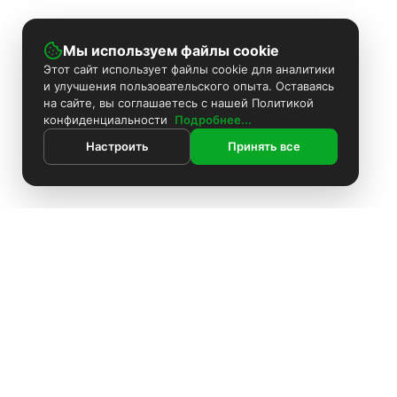
Мы используем файлы cookie
Этот сайт использует файлы cookie для аналитики
и улучшения пользовательского опыта. Оставаясь
на сайте, вы соглашаетесь с нашей Политикой
конфиденциальности
Подробнее...
Настроить
Принять все
ИНФОРМАЦИЯ
Контакты
Поиск
Каталог
Покраска камер
Установка видеонаблюдения
Информация
Комплекты видеонаблюдения
О компании
Установка видеонаблюдения
Доставка
Блоки питания
Оплата