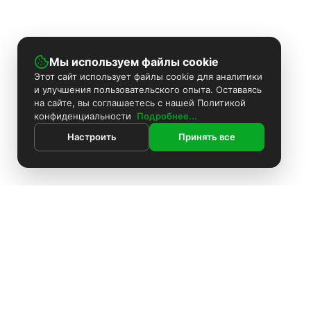
Мы используем файлы cookie
Этот сайт использует файлы cookie для аналитики
и улучшения пользовательского опыта. Оставаясь
на сайте, вы соглашаетесь с нашей Политикой
конфиденциальности
Подробнее...
Настроить
Принять все
ИНФОРМАЦИЯ
Контакты
Поиск
Каталог
Покраска камер
Установка видеонаблюдения
Информация
Комплекты видеонаблюдения
О компании
Доставка
Установка видеонаблюдения