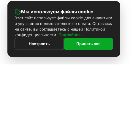
Мы используем файлы cookie
Этот сайт использует файлы cookie для аналитики
и улучшения пользовательского опыта. Оставаясь
на сайте, вы соглашаетесь с нашей Политикой
конфиденциальности
Подробнее...
Настроить
Принять все
ИНФОРМАЦИЯ
Контакты
Поиск
Каталог
Покраска камер
Установка видеонаблюдения
Информация
Комплекты видеонаблюдения
О компании
Установка видеонаблюдения
Доставка
Блоки питания
Оплата
О компании