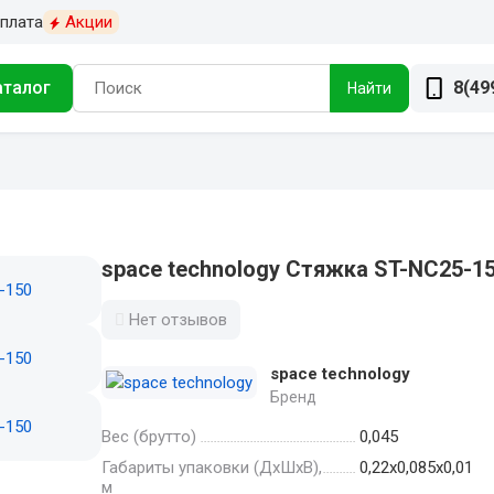
плата
Акции
аталог
8(49
Найти
space technology Стяжка ST-NC25-1
Нет отзывов
space technology
Бренд
Вес (брутто)
0,045
Габариты упаковки (ДхШхВ),
0,22x0,085x0,01
м