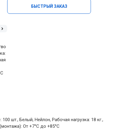
БЫСТРЫЙ ЗАКАЗ
в
тво
ка:
чая
°С
00 шт., Белый, Нейлон, Рабочая нагрузка: 18 кг.,
 (монтажа): От +7°С до +85°С