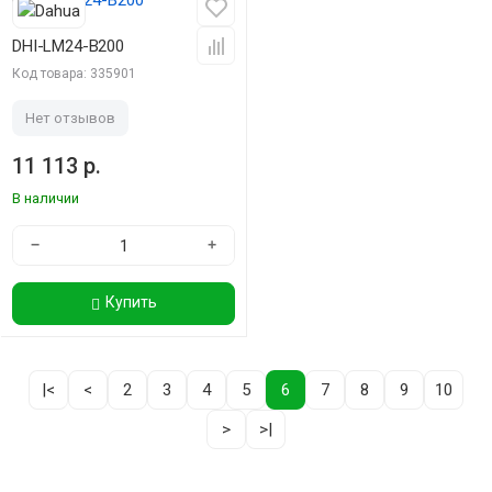
DHI-LM24-B200
Код товара: 335901
Нет отзывов
11 113 р.
В наличии
−
+
Купить
|<
<
2
3
4
5
6
7
8
9
10
>
>|