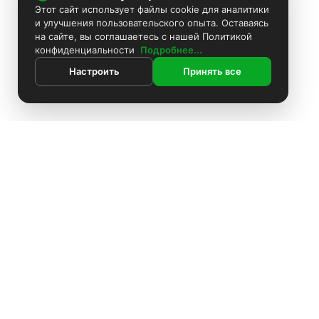
Этот сайт использует файлы cookie для аналитики
и улучшения пользовательского опыта. Оставаясь
на сайте, вы соглашаетесь с нашей Политикой
конфиденциальности
Подробнее...
Настроить
Принять все
Контакты
Поиск
Каталог
ИНФОРМАЦИЯ
Покраска камер
Информация
Комплекты видеонаблюдения
Установка видеонаблюдения
Установка видеонаблюдения
О компании
Блоки питания
Доставка
О компании
Аккумуляторы
Оплата
Доставка
Политика конфиденциальности