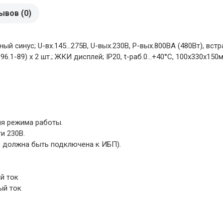
ывов (0)
синус; U-вх.145...275В, U-вых.230В, P-вых.800ВА (480Вт), встр
.1-89) х 2 шт.; ЖКИ дисплей; IP20, t-раб.0...+40°С, 100х330х150
я режима работы.
и 230В.
В должна быть подключена к ИБП).
й ток
ый ток