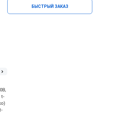
БЫСТРЫЙ ЗАКАЗ
0В,
 t-
ko)
t-