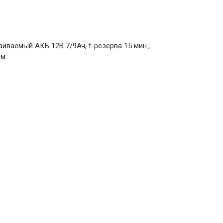
аиваемый АКБ 12В 7/9Ач, t-резерва 15 мин.;
мм