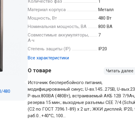
Количество фаз
1
Материал корпуса
Металл
Мощность, Вт
480 Вт
Номинальная мощность, ВА
800 ВА
Совместимые аккумуляторы,
7
А∙ч
Степень защиты (IP)
IP20
Все характеристики
О товаре
Читать далее
Источник бесперебойного питания,
модифицированный синус; U-вх.145...275В, U-вых.23
P-вых.800ВА (480Вт), встраиваемый АКБ 12В 7/9Ач,
резерва 15 мин.; выходные разъемы CEE 7/4 (Schu
(С2 по ГОСТ 7396.1-89) х 2 шт.; ЖКИ дисплей; IP20, 
раб.0...+40°С, 100...