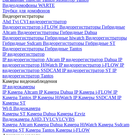
Видеодомофоны WARTE
Трубки для домофонов
Видеорегистраторы
Ahd Tvi CVI видеорегистратор
Видеорегистратор i-FLOW
Видеорегистраторы Гибридные
Altcam
Видеорегистраторы Гибридные Dahua
Видеорегистраторы Гибридные hiwatch
Видеорегистраторы
Гибридные Ssdcam
Видеорегистраторы Гибридные ST
Видеорегистраторы Гибридные Tantos
IP видеорегистратор
IP видеорегистратор Altcam
IP видеорегистратор Dahua
IP
видеорегистратор HiWatch
IP видеорегистратор i-FLOW
IP
видеорегистратор SSDCAM
IP видеорегистратор ST
IP
видеорегистратор Tantos
Камеры видеонаблюдения
IP видеокамеры
IP Камера Altcam
IP Камера Dahua
IP Камера i-FLOW
IP
Камера Tantos
IP Камеры HiWatch
IP Камеры SSDCAM
IP
Камеры ST
Wi-fi Видеокамера
Камеры ST
Камера Dahua
Камеры Ezviz
Видеокамера AHD.TVI.CVI.CVBS
Камера Altcam
Камера Dahua
Камера HiWatch
Камера Ssdcam
Камера ST
Камера Tantos
Камеры i-FLOW