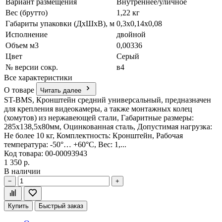
Вариант размещения
Внутреннее/уличное
Вес (брутто)
1,22 кг
Габариты упаковки (ДхШхВ), м
0,3x0,14x0,08
Исполнение
двойной
Объем м3
0,00336
Цвет
Серый
№ версии сокр.
в4
Все характеристики
О товаре
Читать далее
ST-BMS, Кронштейн средний универсальный, предназначен
для крепления видеокамеры, а также монтажных колец
(хомутов) из нержавеющей стали, Габаритные размеры:
285х138,5х80мм, Оцинкованная сталь, Допустимая нагрузка:
Не более 10 кг, Комплектность: Кронштейн, Рабочая
температура: -50°… +60°С, Вес: 1,...
Код товара: 00-00093943
1 350 р.
В наличии
−
+
Купить
Быстрый заказ