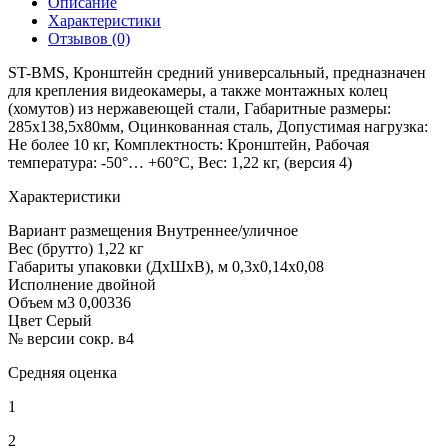
Описание
Характеристики
Отзывов (0)
ST-BMS, Кронштейн средний универсальный, предназначен
для крепления видеокамеры, а также монтажных колец
(хомутов) из нержавеющей стали, Габаритные размеры:
285х138,5х80мм, Оцинкованная сталь, Допустимая нагрузка:
Не более 10 кг, Комплектность: Кронштейн, Рабочая
температура: -50°… +60°С, Вес: 1,22 кг, (версия 4)
Характеристики
Вариант размещения
Внутреннее/уличное
Вес (брутто)
1,22 кг
Габариты упаковки (ДхШхВ), м
0,3x0,14x0,08
Исполнение
двойной
Объем м3
0,00336
Цвет
Серый
№ версии сокр.
в4
Средняя оценка
1
2