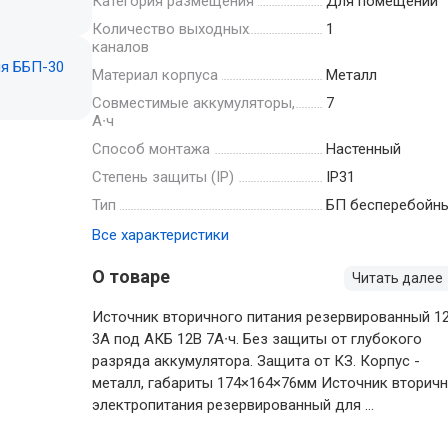
Категория размещения
Для помещений
Количество выходных
1
каналов
Материал корпуса
Металл
Совместимые аккумуляторы,
7
А∙ч
Способ монтажа
Настенный
Степень защиты (IP)
IP31
Тип
БП бесперебойн
Все характеристики
О товаре
Читать далее
Источник вторичного питания резервированный 12
3А под АКБ 12В 7А∙ч. Без защиты от глубокого
разряда аккумулятора. Защита от КЗ. Корпус -
металл, габариты 174×164×76мм Источник вторич
электропитания резервированный для ...