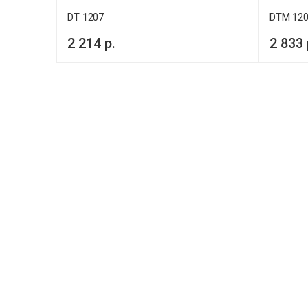
DT 1207
DTM 12
2 214 р.
2 833 