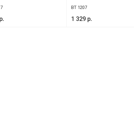
07
BT 1207
р.
1 329 р.