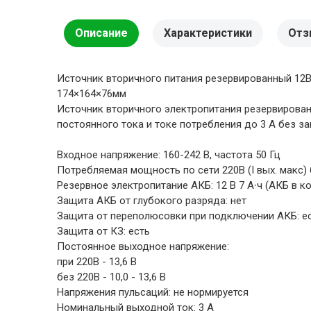
Описание
Характеристики
Отз
Источник вторичного питания резервированный 12В,
174×164×76мм
Источник вторичного электропитания резервирован
постоянного тока и токе потребления до 3 А без з
Входное напряжение: 160-242 В, частота 50 Гц
Потребляемая мощность по сети 220В (I вых. макс) 
Резервное электропитание АКБ: 12 В 7 А∙ч (АКБ в к
Защита АКБ от глубокого разряда: нет
Защита от переполюсовки при подключении АКБ: е
Защита от КЗ: есть
Постоянное выходное напряжение:
при 220В - 13,6 В
без 220В - 10,0 - 13,6 В
Напряжения пульсаций: не нормируется
Номинальный выходной ток: 3 А