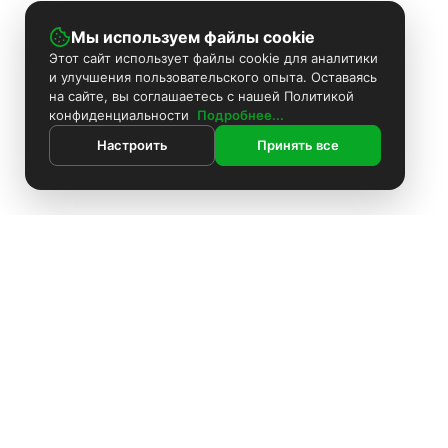
Мы используем файлы cookie
Этот сайт использует файлы cookie для аналитики
и улучшения пользовательского опыта. Оставаясь
на сайте, вы соглашаетесь с нашей Политикой
конфиденциальности
Подробнее...
Настроить
Принять все
ИНФОРМАЦИЯ
Контакты
Поиск
Каталог
Покраска камер
Установка видеонаблюдения
Информация
Комплекты видеонаблюдения
О компании
Доставка
Установка видеонаблюдения
Блоки питания
Оплата
О компании
Политика конфиденциальности