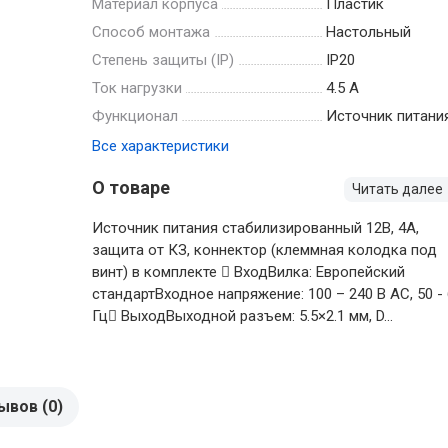
Материал корпуса
Пластик
Способ монтажа
Настольный
Степень защиты (IP)
IP20
Ток нагрузки
4.5 А
Функционал
Источник питани
Все характеристики
О товаре
Читать далее
Источник питания стабилизированный 12В, 4А,
защита от КЗ, коннектор (клеммная колодка под
винт) в комплекте  ВходВилка: Европейский
стандартВходное напряжение: 100 – 240 В АС, 50 -
Гц ВыходВыходной разъем: 5.5×2.1 мм, D...
ывов (0)