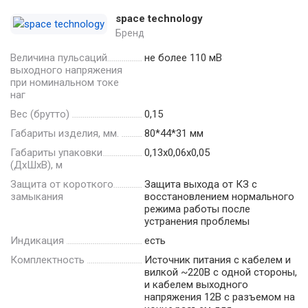
space technology
Бренд
Величина пульсаций
не более 110 мВ
выходного напряжения
при номинальном токе
наг
Вес (брутто)
0,15
Габариты изделия, мм.
80*44*31 мм
Габариты упаковки
0,13x0,06x0,05
(ДхШхВ), м
Защита от короткого
Защита выхода от КЗ с
замыкания
восстановлением нормального
режима работы после
устранения проблемы
Индикация
есть
Комплектность
Источник питания с кабелем и
вилкой ~220В с одной стороны,
и кабелем выходного
напряжения 12В с разъемом на